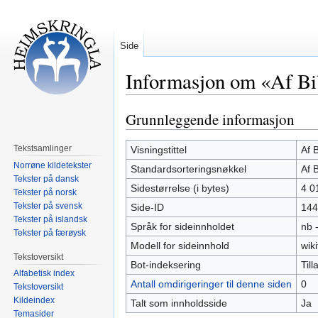
Side
Informasjon om «Af Bib
Grunnleggende informasjon
Hopp
Hopp
til
til
navigering
søk
Tekstsamlinger
Visningstittel
Af 
Norrøne kildetekster
Standardsorteringsnøkkel
Af 
Tekster på dansk
Sidestørrelse (i bytes)
4 0
Tekster på norsk
Tekster på svensk
Side-ID
144
Tekster på islandsk
Språk for sideinnholdet
nb 
Tekster på færøysk
Modell for sideinnhold
wiki
Tekstoversikt
Bot-indeksering
Tilla
Alfabetisk index
Antall omdirigeringer til denne siden
0
Tekstoversikt
Kildeindex
Talt som innholdsside
Ja
Temasider