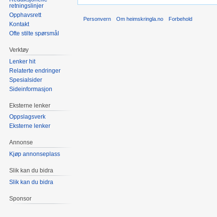
retningslinjer
Opphavsrett
Personvern
Om heimskringla.no
Forbehold
Kontakt
Ofte stilte spørsmål
Verktøy
Lenker hit
Relaterte endringer
Spesialsider
Sideinformasjon
Eksterne lenker
Oppslagsverk
Eksterne lenker
Annonse
Kjøp annonseplass
Slik kan du bidra
Slik kan du bidra
Sponsor