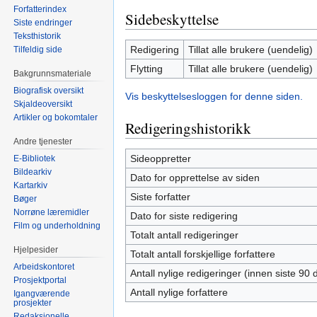
Forfatterindex
Sidebeskyttelse
Siste endringer
Teksthistorik
Redigering
Tillat alle brukere (uendelig)
Tilfeldig side
Flytting
Tillat alle brukere (uendelig)
Bakgrunnsmateriale
Biografisk oversikt
Vis beskyttelsesloggen for denne siden.
Skjaldeoversikt
Artikler og bokomtaler
Redigeringshistorikk
Andre tjenester
Sideoppretter
E-Bibliotek
Bildearkiv
Dato for opprettelse av siden
Kartarkiv
Siste forfatter
Bøger
Norrøne læremidler
Dato for siste redigering
Film og underholdning
Totalt antall redigeringer
Hjelpesider
Totalt antall forskjellige forfattere
Arbeidskontoret
Antall nylige redigeringer (innen siste 90 
Prosjektportal
Antall nylige forfattere
Igangværende
prosjekter
Redaksjonelle