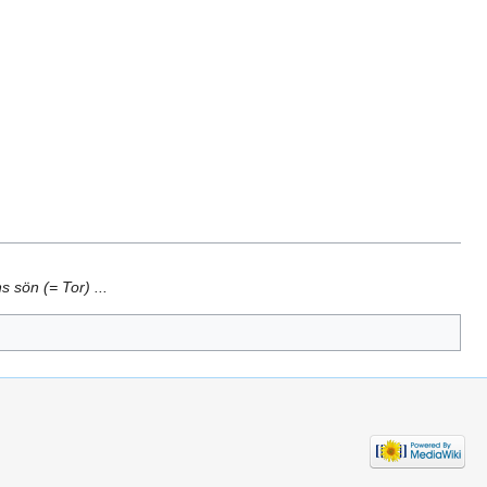
sön (= Tor) ...