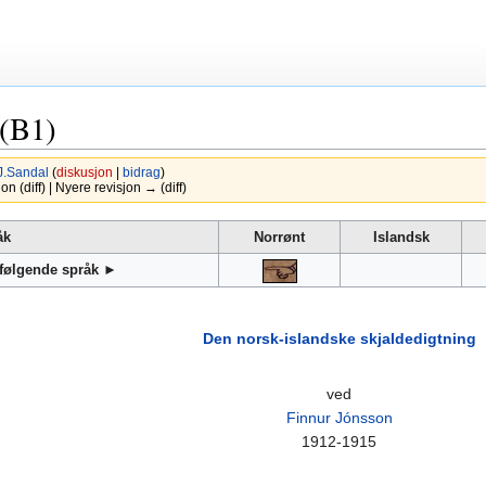
 (B1)
J.Sandal
(
diskusjon
|
bidrag
)
 (diff) | Nyere revisjon → (diff)
åk
Norrønt
Islandsk
 følgende språk ►
Den norsk-islandske skjaldedigtning
ved
Finnur Jónsson
1912-1915