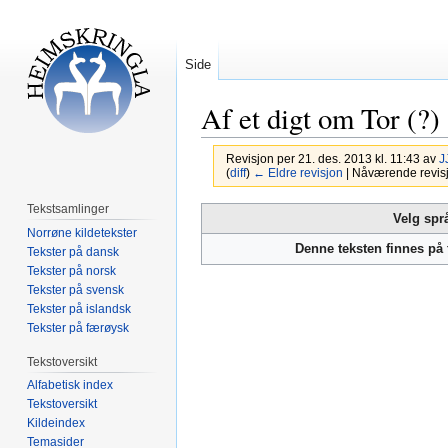
Side
Af et digt om Tor (?)
Revisjon per 21. des. 2013 kl. 11:43 av
J
(
diff
)
← Eldre revisjon
| Nåværende revisjon
Tekstsamlinger
Hopp
Hopp
Velg spr
Norrøne kildetekster
til
til
Denne teksten finnes på
Tekster på dansk
navigering
søk
Tekster på norsk
Tekster på svensk
Tekster på islandsk
Tekster på færøysk
Tekstoversikt
Alfabetisk index
Tekstoversikt
Kildeindex
Temasider