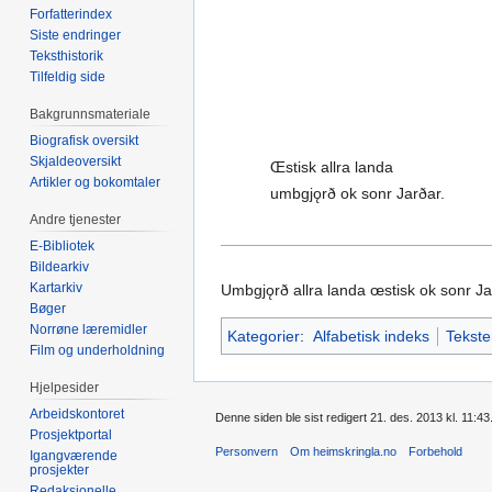
Forfatterindex
Siste endringer
Teksthistorik
Tilfeldig side
Bakgrunnsmateriale
Biografisk oversikt
Skjaldeoversikt
Œstisk allra landa
Artikler og bokomtaler
umbgjǫrð ok sonr Jarðar.
Andre tjenester
E-Bibliotek
Bildearkiv
Kartarkiv
Umbgjǫrð allra landa œstisk ok sonr Jar
Bøger
Norrøne læremidler
Kategorier
:
Alfabetisk indeks
Tekste
Film og underholdning
Hjelpesider
Arbeidskontoret
Denne siden ble sist redigert 21. des. 2013 kl. 11:43
Prosjektportal
Personvern
Om heimskringla.no
Forbehold
Igangværende
prosjekter
Redaksjonelle