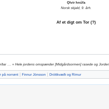
Ǫlvir hnúfa
Norsk skjald, 9. årh.
Af et digt om Tor (?)
ðar .... =
Hele jordens omspænder [Midgårdsormen] rasede og Jordens 
r på norrønt
Finnur Jónsson
Dróttkvæði og Rímur
.