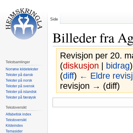
Side
Billeder fra A
Revisjon per 20. m
Tekstsamlinger
(
diskusjon
|
bidrag
)
Norrøne kildetekster
(
diff
)
← Eldre revis
Tekster på dansk
Tekster på norsk
revisjon → (diff)
Tekster på svensk
Tekster på islandsk
Tekster på færøysk
Hopp
Hopp
til
til
Tekstoversikt
navigering
søk
Alfabetisk index
Tekstoversikt
Kildeindex
Temasider