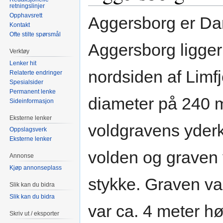
retningslinjer
Opphavsrett
Aggersborg er Dan
Kontakt
Ofte stilte spørsmål
Aggersborg ligger
Verktøy
Lenker hit
nordsiden af Limf
Relaterte endringer
Spesialsider
Permanent lenke
diameter på 240 m
Sideinformasjon
Eksterne lenker
voldgravens yderk
Oppslagsverk
Eksterne lenker
volden og graven v
Annonse
Kjøp annonseplass
stykke. Graven va
Slik kan du bidra
Slik kan du bidra
var ca. 4 meter hø
Skriv ut / eksporter