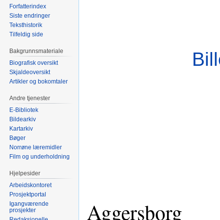
Forfatterindex
Siste endringer
Teksthistorik
Tilfeldig side
Bakgrunnsmateriale
Bil
Biografisk oversikt
Skjaldeoversikt
Artikler og bokomtaler
Andre tjenester
E-Bibliotek
Bildearkiv
Kartarkiv
Bøger
Norrøne læremidler
Film og underholdning
Hjelpesider
Arbeidskontoret
Prosjektportal
Aggersborg
Igangværende
prosjekter
Redaksjonelle