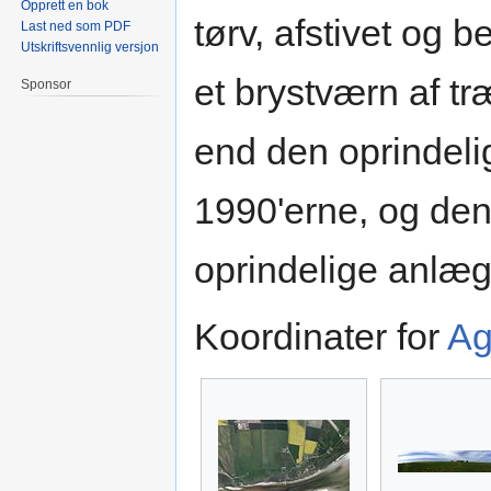
Opprett en bok
tørv, afstivet og 
Last ned som PDF
Utskriftsvennlig versjon
et brystværn af t
Sponsor
end den oprindeli
1990'erne, og den
oprindelige anlæg
Koordinater for
Ag