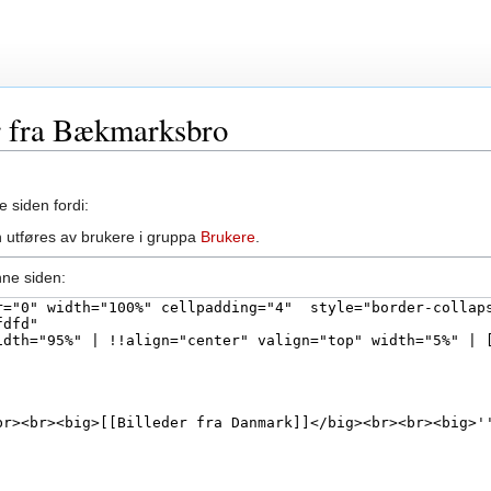
er fra Bækmarksbro
e siden fordi:
 utføres av brukere i gruppa
Brukere
.
nne siden: