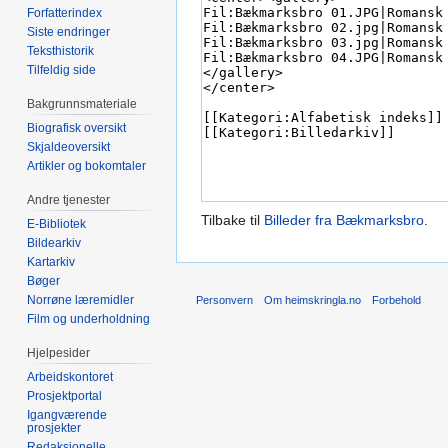
Forfatterindex
Siste endringer
Teksthistorik
Tilfeldig side
Bakgrunnsmateriale
Biografisk oversikt
Skjaldeoversikt
Artikler og bokomtaler
Andre tjenester
Tilbake til
Billeder fra Bækmarksbro
.
E-Bibliotek
Bildearkiv
Kartarkiv
Bøger
Norrøne læremidler
Personvern
Om heimskringla.no
Forbehold
Film og underholdning
Hjelpesider
Arbeidskontoret
Prosjektportal
Igangværende
prosjekter
Redaksjonelle