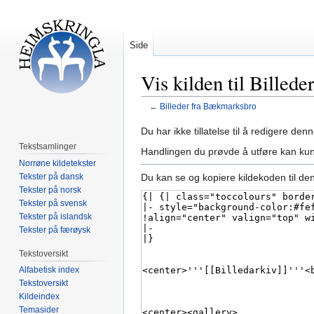
Side
Vis kilden til Billed
←
Billeder fra Bækmarksbro
Hopp
Hopp
Du har ikke tillatelse til å redigere denn
til
til
Tekstsamlinger
Handlingen du prøvde å utføre kan kun
navigering
søk
Norrøne kildetekster
Tekster på dansk
Du kan se og kopiere kildekoden til de
Tekster på norsk
Tekster på svensk
Tekster på islandsk
Tekster på færøysk
Tekstoversikt
Alfabetisk index
Tekstoversikt
Kildeindex
Temasider