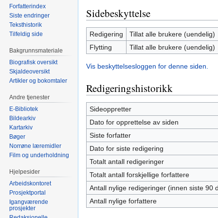
Forfatterindex
Sidebeskyttelse
Siste endringer
Teksthistorik
Redigering
Tillat alle brukere (uendelig)
Tilfeldig side
Flytting
Tillat alle brukere (uendelig)
Bakgrunnsmateriale
Biografisk oversikt
Vis beskyttelsesloggen for denne siden.
Skjaldeoversikt
Artikler og bokomtaler
Redigeringshistorikk
Andre tjenester
Sideoppretter
E-Bibliotek
Bildearkiv
Dato for opprettelse av siden
Kartarkiv
Siste forfatter
Bøger
Norrøne læremidler
Dato for siste redigering
Film og underholdning
Totalt antall redigeringer
Hjelpesider
Totalt antall forskjellige forfattere
Arbeidskontoret
Antall nylige redigeringer (innen siste 90 
Prosjektportal
Antall nylige forfattere
Igangværende
prosjekter
Redaksjonelle