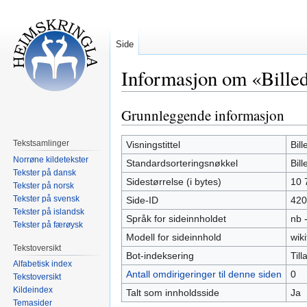
Side
Informasjon om «Bille
Grunnleggende informasjon
Hopp
Hopp
til
til
navigering
søk
Tekstsamlinger
Visningstittel
Bil
Norrøne kildetekster
Standardsorteringsnøkkel
Bil
Tekster på dansk
Sidestørrelse (i bytes)
10 
Tekster på norsk
Tekster på svensk
Side-ID
420
Tekster på islandsk
Språk for sideinnholdet
nb 
Tekster på færøysk
Modell for sideinnhold
wiki
Tekstoversikt
Bot-indeksering
Tilla
Alfabetisk index
Antall omdirigeringer til denne siden
0
Tekstoversikt
Kildeindex
Talt som innholdsside
Ja
Temasider