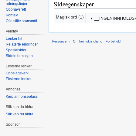
Sideegenskaper
retningslinjer
Opphavsrett
Kontakt
Magisk ord (1)
__INGENINNHOLDS
Ofte stilte spørsmål
Verktøy
Lenker hit
Personvern
Om heimskringla.no
Forbehold
Relaterte endringer
Spesialsider
Sideinformasjon
Eksterne lenker
Oppslagsverk
Eksterne lenker
Annonse
Kjøp annonseplass
Slik kan du bidra
Slik kan du bidra
Sponsor