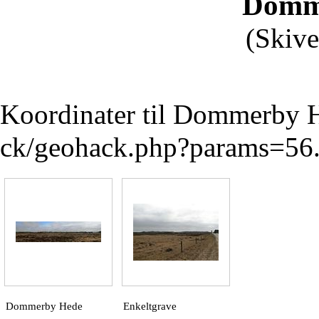
Domm
(Skiv
Koordinater til
Dommerby 
Dommerby Hede
Enkeltgrave