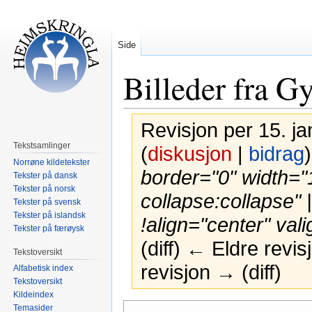
Side
Billeder fra Gy
Revisjon per 15. ja
Tekstsamlinger
(
diskusjon
|
bidrag
)
Norrøne kildetekster
border="0" width="
Tekster på dansk
Tekster på norsk
collapse:collapse" 
Tekster på svensk
Tekster på islandsk
!align="center" vali
Tekster på færøysk
(diff) ← Eldre revi
Tekstoversikt
revisjon → (diff)
Alfabetisk index
Tekstoversikt
Kildeindex
Hopp
Hopp
Temasider