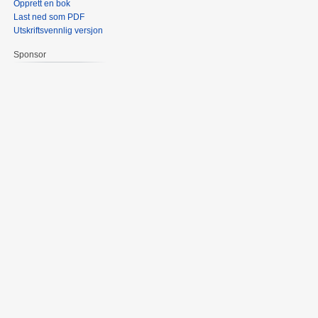
Opprett en bok
Last ned som PDF
Utskriftsvennlig versjon
Sponsor