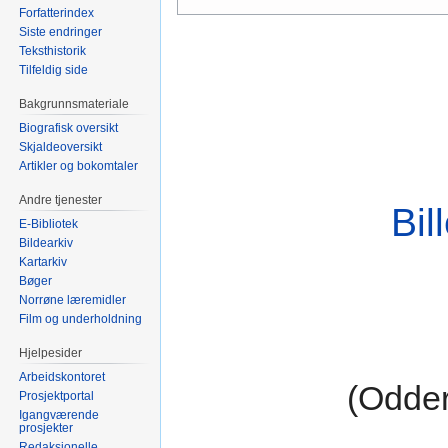
Forfatterindex
til
til
Siste endringer
navigering
søk
Teksthistorik
Tilfeldig side
Bakgrunnsmateriale
Biografisk oversikt
Skjaldeoversikt
Artikler og bokomtaler
Andre tjenester
Bil
E-Bibliotek
Bildearkiv
Kartarkiv
Bøger
Norrøne læremidler
Film og underholdning
Hjelpesider
Arbeidskontoret
(Odder
Prosjektportal
Igangværende
prosjekter
Redaksjonelle