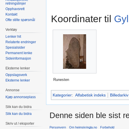
retningslinjer
Opphavsrett
Kontakt
Koordinater til
Gyl
Ofte stilte spørsmål
Verktøy
Lenker hit
Relaterte endringer
Spesialsider
Permanent lenke
Sideinformasjon
Eksterne lenker
Oppslagsverk
Runesten
Eksterne lenker
Annonse
Kategorier
:
Alfabetisk indeks
Billedarkiv
Kjøp annonseplass
Slik kan du bidra
Denne siden ble sist re
Slik kan du bidra
Skriv ut / eksporter
Personvern
Om heimskringla.no
Forbehold