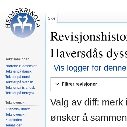
Side
Revisjonshistor
Haversdås dys
Tekstsamlinger
Vis logger for denne
Norrøne kildetekster
Tekster på dansk
Tekster på norsk
Hopp
Hopp
Tekster på svensk
Filtrer revisjoner
til
til
Tekster på islandsk
navigering
søk
Tekster på færøysk
Valg av diff: merk
Tekstoversikt
Alfabetisk index
ønsker å sammenli
Tekstoversikt
Kildeindex
Temasider