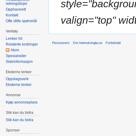
style="backgroun
retningslinjer
Opphavsrett
Kontakt
valign="top" widt
Ofte stilte spørsmål
Verktøy
Lenker hit
Personvern
Om heimskringla.no
Forbehold
Relaterte endringer
Atom
Spesialsider
Sideinformasjon
Eksterne lenker
Oppslagsverk
Eksterne lenker
Annonse
Kjøp annonseplass
Slik kan du bidra
Slik kan du bidra
Sponsor