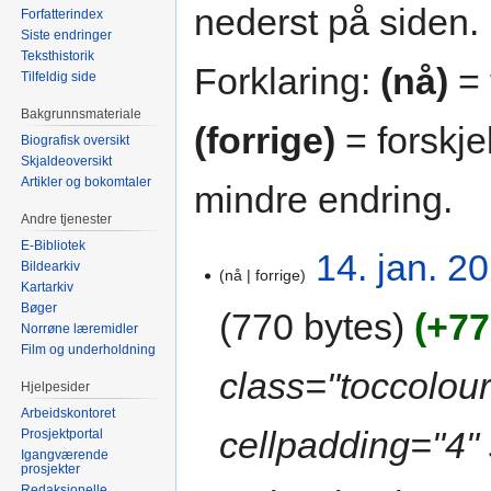
nederst på siden.
Forfatterindex
Siste endringer
Teksthistorik
Forklaring:
(nå)
= 
Tilfeldig side
Bakgrunnsmateriale
(forrige)
= forskje
Biografisk oversikt
Skjaldeoversikt
Artikler og bokomtaler
mindre endring.
Andre tjenester
E-Bibliotek
14. jan. 20
Bildearkiv
nå
forrige
Kartarkiv
Bøger
770 bytes
+77
Norrøne læremidler
Film og underholdning
class="toccolou
Hjelpesider
Arbeidskontoret
cellpadding="4" 
Prosjektportal
Igangværende
prosjekter
Redaksjonelle