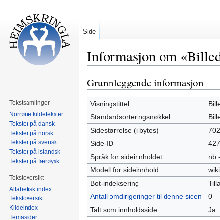
Side
Informasjon om «Billed
Grunnleggende informasjon
Hopp
Hopp
til
til
navigering
søk
Tekstsamlinger
Visningstittel
Bil
Norrøne kildetekster
Standardsorteringsnøkkel
Bil
Tekster på dansk
Sidestørrelse (i bytes)
702
Tekster på norsk
Tekster på svensk
Side-ID
427
Tekster på islandsk
Språk for sideinnholdet
nb 
Tekster på færøysk
Modell for sideinnhold
wiki
Tekstoversikt
Bot-indeksering
Tilla
Alfabetisk index
Antall omdirigeringer til denne siden
0
Tekstoversikt
Kildeindex
Talt som innholdsside
Ja
Temasider