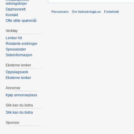
retningslinjer
Opphavsrett
Personvern
Om heimskringla.no
Forbehold
Kontakt
Ofte stilte spørsmål
Verktøy
Lenker hit
Relaterte endringer
Spesialsider
Sideinformasjon
Eksterne lenker
Oppslagsverk
Eksterne lenker
Annonse
Kjøp annonseplass
Slik kan du bidra
Slik kan du bidra
Sponsor