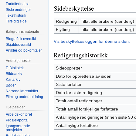
Forfatterindex
Sidebeskyttelse
Siste endringer
Teksthistorik
Redigering
Tillat alle brukere (uendelig)
Tilfeldig side
Flytting
Tillat alle brukere (uendelig)
Bakgrunnsmateriale
Biografisk oversikt
Vis beskyttelsesloggen for denne siden.
Skjaldeoversikt
Artikler og bokomtaler
Redigeringshistorikk
Andre tjenester
Sideoppretter
E-Bibliotek
Bildearkiv
Dato for opprettelse av siden
Kartarkiv
Siste forfatter
Bøger
Norrøne læremidler
Dato for siste redigering
Film og underholdning
Totalt antall redigeringer
Hjelpesider
Totalt antall forskjellige forfattere
Arbeidskontoret
Antall nylige redigeringer (innen siste 90 
Prosjektportal
Antall nylige forfattere
Igangværende
prosjekter
Redaksjonelle