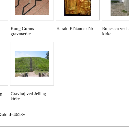
Kong Gorms
Harald Blåtands dåb
Runesten ved J
gravmærke
kirke
ng
Gravhøj ved Jelling
kirke
ng&oldid=4653
»