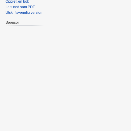
Opprett en bok
Last ned som PDF
Utskriftsvennlig versjon
Sponsor