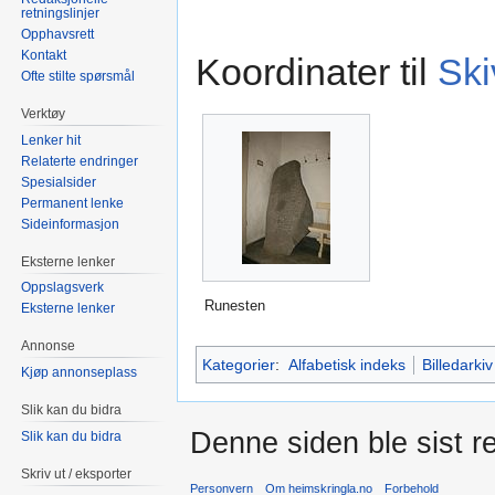
retningslinjer
Opphavsrett
Kontakt
Koordinater til
Ski
Ofte stilte spørsmål
Verktøy
Lenker hit
Relaterte endringer
Spesialsider
Permanent lenke
Sideinformasjon
Eksterne lenker
Oppslagsverk
Runesten
Eksterne lenker
Annonse
Kategorier
:
Alfabetisk indeks
Billedarkiv
Kjøp annonseplass
Slik kan du bidra
Denne siden ble sist re
Slik kan du bidra
Skriv ut / eksporter
Personvern
Om heimskringla.no
Forbehold