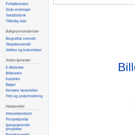
Forfatterindex
til
til
Siste endringer
navigering
søk
Teksthistorik
Tilfeldig side
Bakgrunnsmateriale
Biografisk oversikt
Skjaldeoversikt
Artikler og bokomtaler
Andre tjenester
Bil
E-Bibliotek
Bildearkiv
Kartarkiv
Bøger
Norrøne læremidler
Film og underholdning
Hjelpesider
Arbeidskontoret
Prosjektportal
Igangværende
prosjekter
Redaksjonelle