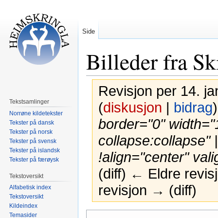
Side
Billeder fra S
Revisjon per 14. ja
Tekstsamlinger
(
diskusjon
|
bidrag
)
Norrøne kildetekster
border="0" width="
Tekster på dansk
Tekster på norsk
collapse:collapse" 
Tekster på svensk
Tekster på islandsk
!align="center" vali
Tekster på færøysk
(diff) ← Eldre revi
Tekstoversikt
revisjon → (diff)
Alfabetisk index
Tekstoversikt
Kildeindex
Hopp
Hopp
Temasider