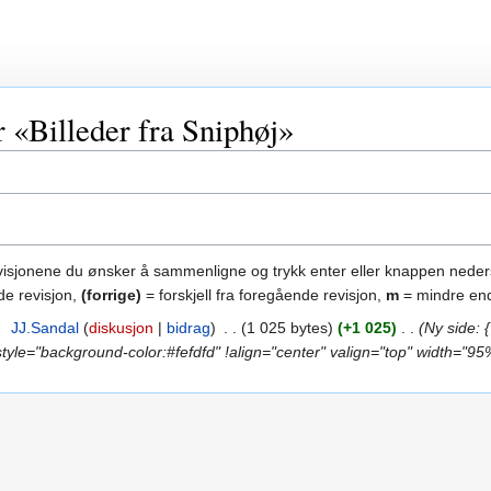
r «Billeder fra Sniphøj»
evisjonene du ønsker å sammenligne og trykk enter eller knappen neder
de revisjon,
(forrige)
= forskjell fra foregående revisjon,
m
= mindre end
8
‎
JJ.Sandal
diskusjon
bidrag
‎
1 025 bytes
+1 025
‎
Ny side: 
style="background-color:#fefdfd" !align="center" valign="top" width="95%"