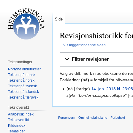
Side
Revisjonshistorikk fo
Vis logger for denne siden
Hopp
Hopp
Filtrer revisjoner
til
til
Tekstsamlinger
navigering
søk
Norrøne kildetekster
Valg av diff: merk i radioboksene de r
Tekster på dansk
Forklaring:
(nå)
= forskjell fra nåværen
Tekster på norsk
Tekster på svensk
nå
forrige
14. jan. 2013 kl. 23:0
Tekster på islandsk
style="border-collapse:collapse" |- 
Tekster på færøysk
Tekstoversikt
Alfabetisk index
Personvern
Om heimskringla.no
Forbehold
Tekstoversikt
Kildeindex
Temasider