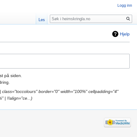
Logg inn
Søk
Les
Hjelp
st på siden.
ring.
{| class="toccolours" border="0" width="100%" cellpadding="4"
 | !!align="ce...