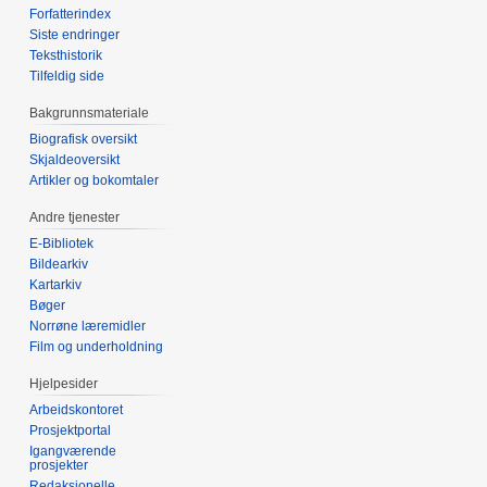
Forfatterindex
Siste endringer
Teksthistorik
Tilfeldig side
Bakgrunnsmateriale
Biografisk oversikt
Skjaldeoversikt
Artikler og bokomtaler
Andre tjenester
E-Bibliotek
Bildearkiv
Kartarkiv
Bøger
Norrøne læremidler
Film og underholdning
Hjelpesider
Arbeidskontoret
Prosjektportal
Igangværende
prosjekter
Redaksjonelle