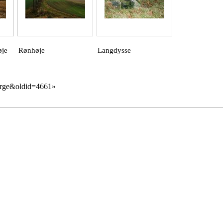
øje
Rønhøje
Langdysse
jerge&oldid=4661
»