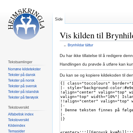
Side
Vis kilden til Brynhil
←
Brynhildar táttur
Hopp
Hopp
Du har ikke tillatelse til å redigere denn
til
til
Tekstsamlinger
Handlingen du prøvde å utføre kan kun
navigering
søk
Norrøne kildetekster
Tekster på dansk
Du kan se og kopiere kildekoden til de
Tekster på norsk
Tekster på svensk
Tekster på islandsk
Tekster på færøysk
Tekstoversikt
Alfabetisk index
Tekstoversikt
Kildeindex
Temasider