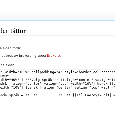
dar táttur
e siden fordi:
 utføres av brukere i gruppa
Brukere
.
nne siden: