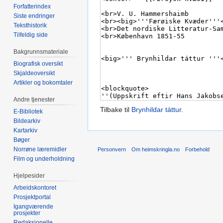
Forfatterindex
Siste endringer
Teksthistorik
Tilfeldig side
Bakgrunnsmateriale
Biografisk oversikt
Skjaldeoversikt
Artikler og bokomtaler
Andre tjenester
Tilbake til
Brynhildar táttur
.
E-Bibliotek
Bildearkiv
Kartarkiv
Bøger
Norrøne læremidler
Personvern
Om heimskringla.no
Forbehold
Film og underholdning
Hjelpesider
Arbeidskontoret
Prosjektportal
Igangværende
prosjekter
Redaksjonelle