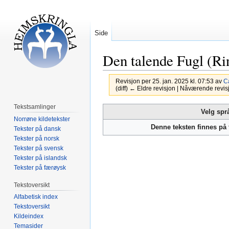
Side
Den talende Fugl (Ri
Revisjon per 25. jan. 2025 kl. 07:53 av
C
(diff) ← Eldre revisjon | Nåværende revisjo
Tekstsamlinger
Hopp
Hopp
Velg spr
Norrøne kildetekster
til
til
Denne teksten finnes på
Tekster på dansk
navigering
søk
Tekster på norsk
Tekster på svensk
Tekster på islandsk
Tekster på færøysk
Tekstoversikt
Alfabetisk index
Tekstoversikt
Kildeindex
Temasider