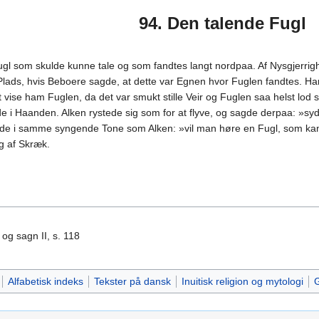
94. Den talende Fugl
gl som skulde kunne tale og som fandtes langt nordpaa. Af Nysgjerrighe
ads, hvis Beboere sagde, at dette var Egnen hvor Fuglen fandtes. Han
ise ham Fuglen, da det var smukt stille Veir og Fuglen saa helst lod si
i Haanden. Alken rystede sig som for at flyve, og sagde derpaa: »sy
agde i samme syngende Tone som Alken: »vil man høre en Fugl, som ka
g af Skræk.
og sagn II, s. 118
Alfabetisk indeks
Tekster på dansk
Inuitisk religion og mytologi
G