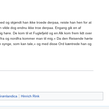
d og skjøndt han ikke troede derpaa, reiste han hen for at
 vilde dog endnu ikke troe derpaa. Engang gik en af
g høre. De kom til et Fuglefjeld og en Alk kom frem lidt over
dfra og nordfra kommer man til mig.« Da den Reisende hørte
n synge, som kan tale,« og med disse Ord kæntrede han og
rønlandica
Hinrich Rink