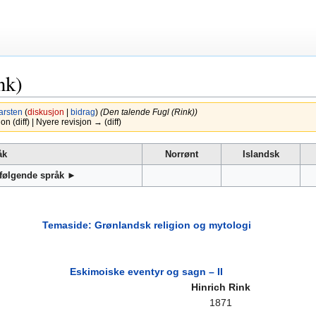
nk)
arsten
(
diskusjon
|
bidrag
)
(Den talende Fugl (Rink))
n (diff) | Nyere revisjon → (diff)
åk
Norrønt
Islandsk
 følgende språk ►
Temaside: Grønlandsk religion og mytologi
Eskimoiske eventyr og sagn – II
Hinrich Rink
1871