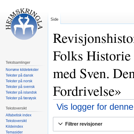
Side
Revisjonshisto
Folks Historie
Tekstsamlinger
med Sven. Den
Norrøne kildetekster
Tekster på dansk
Tekster på norsk
Fordrivelse»
Tekster på svensk
Tekster på islandsk
Tekster på færøysk
Vis logger for denne
Tekstoversikt
Alfabetisk index
Hopp
Hopp
Tekstoversikt
Filtrer revisjoner
til
til
Kildeindex
Temasider
navigering
søk