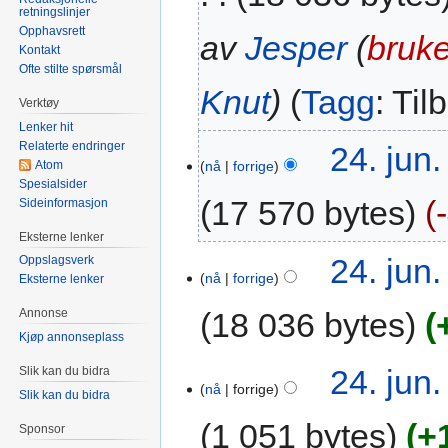
retningslinjer
Opphavsrett
av
Jesper
(
bruke
Kontakt
Ofte stilte spørsmål
Knut
Tagg
:
Tilb
Verktøy
Lenker hit
Relaterte endringer
24. jun.
Atom
nå
forrige
Spesialsider
17 570 bytes
Sideinformasjon
Eksterne lenker
24. jun.
Oppslagsverk
nå
forrige
Eksterne lenker
18 036 bytes
Annonse
Kjøp annonseplass
24. jun.
Slik kan du bidra
nå
forrige
Slik kan du bidra
1 051 bytes
+
Sponsor