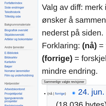
Forfatterindex
Valg av diff: merk
Siste endringer
Teksthistorik
Tilfeldig side
ønsker å sammenli
Bakgrunnsmateriale
nederst på siden.
Biografisk oversikt
Skjaldeoversikt
Artikler og bokomtaler
Forklaring:
(nå)
= 
Andre tjenester
E-Bibliotek
(forrige)
= forskje
Bildearkiv
Kartarkiv
Bøger
mindre endring.
Norrøne læremidler
Film og underholdning
Hjelpesider
24. jun.
Arbeidskontoret
nå
forrige
Prosjektportal
Igangværende
prosjekter
18 036 bytes
Redaksjonelle