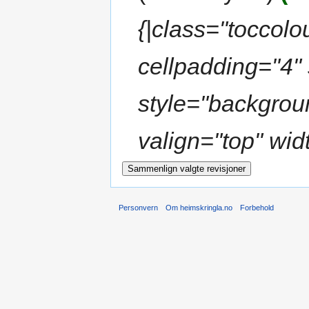
{|class="toccol
cellpadding="4" 
style="backgrou
valign="top" wid
Personvern
Om heimskringla.no
Forbehold