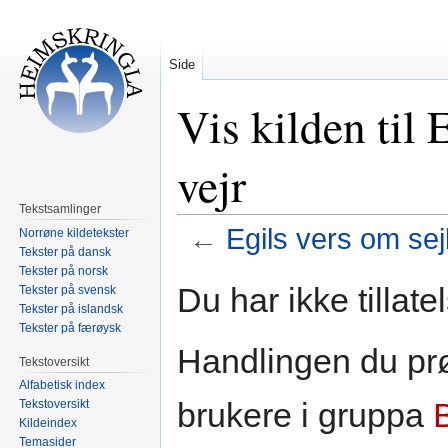
Side
Vis kilden til 
vejr
Tekstsamlinger
←
Egils vers om sejl
Norrøne kildetekster
Tekster på dansk
Tekster på norsk
Hopp
Hopp
Du har ikke tillate
Tekster på svensk
til
til
Tekster på islandsk
navigering
søk
Tekster på færøysk
Handlingen du prø
Tekstoversikt
Alfabetisk index
brukere i gruppa
Tekstoversikt
Kildeindex
Temasider