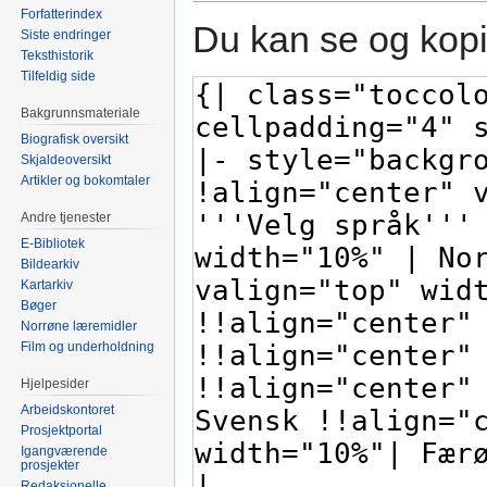
Forfatterindex
Du kan se og kopi
Siste endringer
Teksthistorik
Tilfeldig side
Bakgrunnsmateriale
Biografisk oversikt
Skjaldeoversikt
Artikler og bokomtaler
Andre tjenester
E-Bibliotek
Bildearkiv
Kartarkiv
Bøger
Norrøne læremidler
Film og underholdning
Hjelpesider
Arbeidskontoret
Prosjektportal
Igangværende
prosjekter
Redaksjonelle