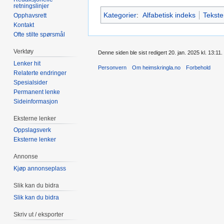
retningslinjer
Kategorier
:
Alfabetisk indeks
Tekste
Opphavsrett
Kontakt
Ofte stilte spørsmål
Verktøy
Denne siden ble sist redigert 20. jan. 2025 kl. 13:11.
Lenker hit
Personvern
Om heimskringla.no
Forbehold
Relaterte endringer
Spesialsider
Permanent lenke
Sideinformasjon
Eksterne lenker
Oppslagsverk
Eksterne lenker
Annonse
Kjøp annonseplass
Slik kan du bidra
Slik kan du bidra
Skriv ut / eksporter