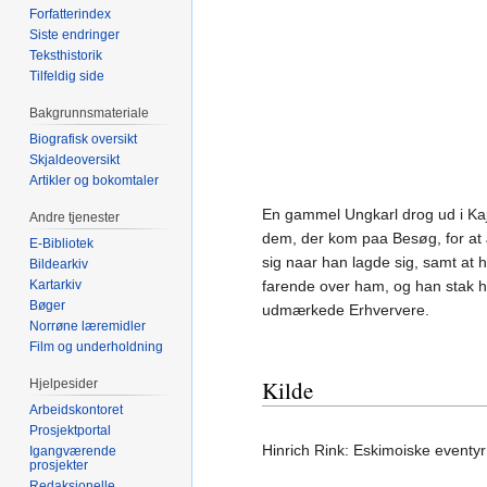
Forfatterindex
Siste endringer
Teksthistorik
Tilfeldig side
Bakgrunnsmateriale
Biografisk oversikt
Skjaldeoversikt
Artikler og bokomtaler
En gammel Ungkarl drog ud i Ka
Andre tjenester
dem, der kom paa Besøg, for at
E-Bibliotek
sig naar han lagde sig, samt a
Bildearkiv
Kartarkiv
farende over ham, og han stak h
Bøger
udmærkede Erhververe.
Norrøne læremidler
Film og underholdning
Kilde
Hjelpesider
Arbeidskontoret
Prosjektportal
Hinrich Rink: Eskimoiske eventyr
Igangværende
prosjekter
Redaksjonelle