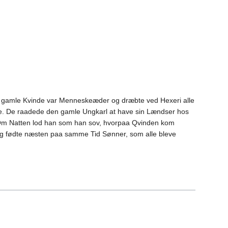
n gamle Kvinde var Menneskeæder og dræbte ved Hexeri alle
e. De raadede den gamle Ungkarl at have sin Lændser hos
 Om Natten lod han som han sov, hvorpaa Qvinden kom
 og fødte næsten paa samme Tid Sønner, som alle bleve