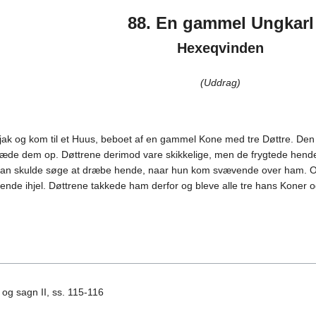
88. En gammel Ungkarl
Hexeqvinden
(Uddrag)
jak og kom til et Huus, beboet af en gammel Kone med tre Døttre. De
 æde dem op. Døttrene derimod vare skikkelige, men de frygtede hend
t han skulde søge at dræbe hende, naar hun kom svævende over ham.
ende ihjel. Døttrene takkede ham derfor og bleve alle tre hans Koner
 og sagn II, ss. 115-116