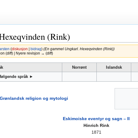
Hexeqvinden (Rink)
rsten
(
diskusjon
|
bidrag
)
(En gammel Ungkarl. Hexeqvinden (Rink))
n (diff) | Nyere revisjon → (diff)
åk
Norrønt
Islandsk
 følgende språk ►
Grønlandsk religion og mytologi
Eskimoiske eventyr og sagn – II
Hinrich Rink
1871