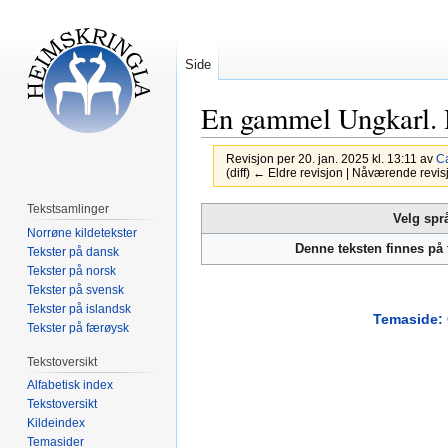
Side
En gammel Ungkarl. 
Revisjon per 20. jan. 2025 kl. 13:11 av
Ca
(diff) ← Eldre revisjon | Nåværende revisjo
Tekstsamlinger
Hopp
Hopp
Velg spr
Norrøne kildetekster
til
til
Denne teksten finnes på
Tekster på dansk
navigering
søk
Tekster på norsk
Tekster på svensk
Tekster på islandsk
Temaside: 
Tekster på færøysk
Tekstoversikt
Alfabetisk index
Tekstoversikt
Kildeindex
Temasider