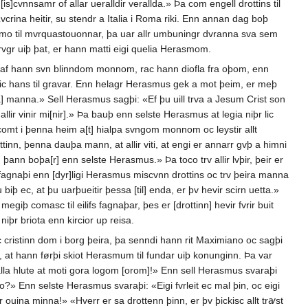
m[is]cvnnsamr of allar ueralldir verallda.» Þa com engell drottins til
 Lvcrina heitir, su stendr a Italia i Roma riki. Enn annan dag boþ
mo til mvrquastouonnar, þa uar allr umbuningr dvranna sva sem
rvgr uiþ þat, er hann matti eigi quelia Herasmom.
, gaf hann svn blinndom monnom, rac hann diofla fra oþom, enn
t lic hans til gravar. Enn helagr Herasmus gek a mot þeim, er meþ
[inna] manna.» Sell Herasmus sagþi: «Ef þu uill trva a Jesum Crist son
 allir vinir mi[nir].» Þa bauþ enn selste Herasmus at legia niþr lic
þu comt i þenna heim a[t] hialpa svngom monnom oc leystir allt
rottinn, þenna dauþa mann, at allir viti, at engi er annarr gvþ a himni
þann boþa[r] enn selste Herasmus.» Þa toco trv allir lvþir, þeir er
fagnaþi enn [dyr]ligi Herasmus miscvnn drottins oc trv þeira manna
biþ ec, at þu uarþueitir þessa [til] enda, er þv hevir scirn uetta.»
giþ comasc til eilifs fagnaþar, þes er [drottinn] hevir fvrir buit
 briota enn kircior up reisa.
cristinn dom i borg þeira, þa senndi hann rit Maximiano oc sagþi
at hann førþi skiot Herasmum til fundar uiþ konunginn. Þa var
 alla hlute at moti gora logom [orom]!» Enn sell Herasmus svaraþi
o?» Enn selste Herasmus svaraþi: «Eigi fvrleit ec mal þin, oc eigi
 ouina minna!» «Hverr er sa drottenn þinn, er þv þickisc allt trꜹst