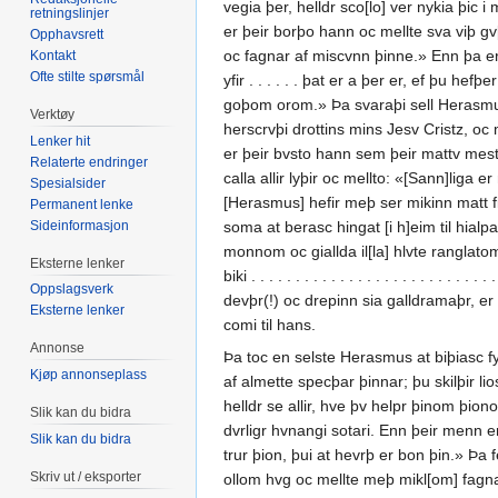
vegia þer, helldr sco[lo] ver nykia þic i
retningslinjer
er þeir borþo hann oc mellte sva viþ gvþ
Opphavsrett
oc fagnar af miscvnn þinne.» Enn þa er ha
Kontakt
Ofte stilte spørsmål
yfir . . . . . . þat er a þer er, ef þu h
goþom orom.» Þa svaraþi sell Herasmus: 
Verktøy
herscrvþi drottins mins Jesv Cristz, oc m
Lenker hit
er þeir bvsto hann sem þeir mattv mest 
Relaterte endringer
calla allir lyþir oc mellto: «[Sann]liga er 
Spesialsider
[Herasmus] hefir meþ ser mikinn matt fiolcvngi,
Permanent lenke
Sideinformasjon
soma at berasc hingat [i h]eim til hial
monnom oc giallda il[la] hlvte ranglato
Eksterne lenker
biki . . . . . . . . . . . . . . . . . . . . .
Oppslagsverk
devþr(!) oc drepinn sia galldramaþr, 
Eksterne lenker
comi til hans.
Annonse
Þa toc en selste Herasmus at biþiasc fy
Kjøp annonseplass
af almette specþar þinnar; þu skilþir lios
helldr se allir, hve þv helpr þinom þio
Slik kan du bidra
dvrligr hvnangi sotari. Enn þeir menn e
Slik kan du bidra
trur þion, þui at hevrþ er bon þin.» Þa 
Skriv ut / eksporter
ollom hvg oc mellte meþ mikl[om] fagnaþi