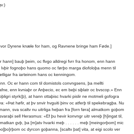
v.
)
en, hvor Dyrene knæle for ham, og Ravnene bringe ham Føde.]
, [er hann] bauþ þeim, oc flvgo alldregi fvrr fra honom, enn hann
lir lvþir fognoþo hans quomo oc førþo marga diofoloþa menn til
getligar fra iarteinom hans oc kenningom.
inn. Oc er hann com til domistols convngsens, þa mellti
afne, enn kvniaþr or Anþecio, ec em beþi siþlatr oc bvscop.» Enn
ligri styrk(þ), at hann ottaþisc hvarki pislir ne motmeli gofogra
 «Þat høfir, at þv snvir hvguiti þinv oc atferþ til spekebragþa. Nu
 mann, sva scaltv nu uitrliga heþan fra [forn føra] almatkom goþom
aþi sell Herasmus: «Ef þu hevir konvngr uitr vereþ [h]ingat til,
m almatkan gvþ, þa [m]atv hvarki meþ . . . . . . meþ [meingorþom] mic
m bo[þo]rþom oc dyrcon goþanna, [scaltv þat] vita, at eigi scolo ver