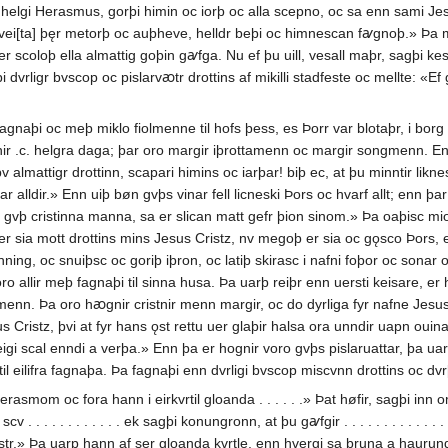
 helgi Herasmus, gorþi himin oc iorþ oc alla scepno, oc sa enn sami Jesus
n vei[ta] þęr metorþ oc auþheve, helldr beþi oc himnescan fꜹgnoþ.» Þa 
 scoloþ ella almattig goþin gꜹfga. Nu ef þu uill, vesall maþr, sagþi 
dvrligr bvscop oc pislarvꜵtr drottins af mikilli stadfeste oc mellte: «
aþi oc meþ miklo fiolmenne til hofs þess, es Þorr var blotaþr, i borg þei
nir .c. helgra daga; þar oro margir iþrottamenn oc margir songmenn. Enn
v almattigr drottinn, scapari himins oc iarþar! biþ ec, at þu minntir liknes
allar alldir.» Enn uiþ bøn gvþs vinar fell licneski Þors oc hvarf allt; enn 
er gvþ cristinna manna, sa er slican matt gefr þion sinom.» Þa oaþisc mio
er sia mott drottins mins Jesus Cristz, nv megoþ er sia oc gǫsco Þors, er
ning, oc snuiþsc oc goriþ iþron, oc latiþ skirasc i nafni foþor oc sonar o
 allir meþ fagnaþi til sinna husa. Þa uarþ reiþr enn uersti keisare, er
a menn. Þa oro hꜵgnir cristnir menn margir, oc do dyrliga fyr nafne Jesus
s Cristz, þvi at fyr hans ǫst rettu uer glaþir halsa ora unndir uapn ouina
gi scal enndi a verþa.» Enn þa er hognir voro gvþs pislaruattar, þa uar sen
l eilifra fagnaþa. Þa fagnaþi enn dvrligi bvscop miscvnn drottins oc dvr
om oc fora hann i eirkvrtil gloanda . . . . . .» Þat høfir, sagþi inn omilld
 . . . . . . . . . ek sagþi konungronn, at þu gꜹfgir . . . . . . . . . . . . . . . . . 
ristr.» Þa uarp hann af ser gloanda kvrtle, enn hvergi sa bruna a haurundi