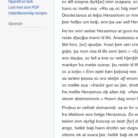
oc ꜹll scepna dyrk[ar] sinn scapara, oc þ
Opprett en bok
Last ned som PDF
hans oc mellti sva: «Ris up oc fvlg mer!»
Utskriftsvennlig versjon
Dioclecianus at leiþa Herasmom or mv
þeir hofþo um bviþ, enn þa uar sell He
Sponsor
Þa toc enn selste Herasmus at gora ma
reste d[au]þa menn til lifs. Anastasius
likit foro, [oc] spurþe, hvart þeir veri 
gvþs, þa mon risa til lifs sonr þinn.» «E
ens dauþa, oc fell a kne oc retti h[en]d
mankyn fra mette ouinar; þu reistir til l
oc a iorþo.» Enn eptir bøn þe[ssa] reis
sa iartein þessa oc oro skirþir a[f en
oc mellte sua: «Þackir gori ec þer, drott
Þa mellte Herasmus viþ allan lvþ: «Hevri
sinom ꜵstmonnom.» Hvern dag snori ha
Probus er nefndr domanndi, sa er fvr v
fra tiltekiom ens helga Herasmus. En e
tekinn enn dyrligi bvscop oc leidr [fyr
øngo, helldr baþ hann drottin ser dvgna
ottomc ek at svara þer, helldr baþ ek d