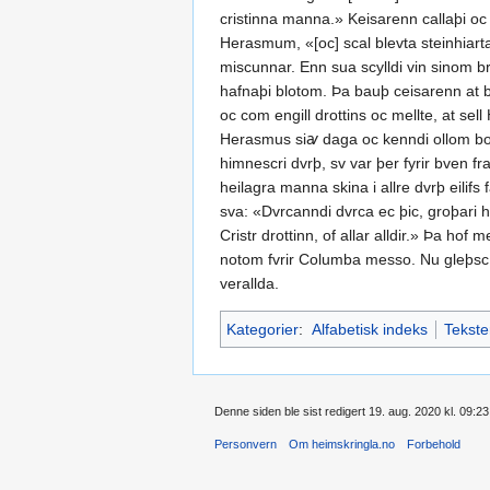
cristinna manna.» Keisarenn callaþi oc me
Herasmum, «[oc] scal blevta steinhiarta
miscunnar. Enn sua scylldi vin sinom br
hafnaþi blotom. Þa bauþ ceisarenn at b
oc com engill drottins oc mellte, at sel
Herasmus siꜹ daga oc kenndi ollom borgar 
himnescri dvrþ, sv var þer fyrir bven f
heilagra manna skina i allre dvrþ eilif
sva: «Dvrcanndi dvrca ec þic, groþari he
Cristr drottinn, of allar alldir.» Þa h
notom fvrir Columba messo. Nu gleþsc s
verallda.
Kategorier
:
Alfabetisk indeks
Tekste
Denne siden ble sist redigert 19. aug. 2020 kl. 09:23
Personvern
Om heimskringla.no
Forbehold