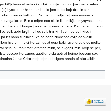
ar bꜹþ hann at uella i katli bik oc uiþsmior, oc þar i setia selan
[le] byscop, er hann uar i uello þesse, oc baþ drottin ser
c obrunninn or katlinom. Þa tok [tru] fiolþi heiþinna manna oc
 þvnga iarns. Enn a miþre nott skein lios mik[it] i myrqvastouona,
niam heraþ til borgar þeirar, er Formiana heitir. Þar uar enn h[el]gi
 sell, goþr þręll, hell oc sell, trvr vinr! com þu oc hvilsc i
þa let hann til himins. Þa sa hann himnesca dvrþ oc sveitir
f ǫllom hvg enn helgi Herasmus at gora þakir gvþi drotne oc mellte
rar selo; þu toþir mer, drottinn minn, oc hvgaþir mik. Dvrþ se þer,
n selste bvscop Herasmus agetligr pislaruotr af heime þessom sex
rottinn Jesus Cristr meþ feþr oc helgom annda of allar alldir