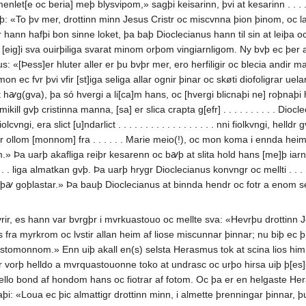
 menlet[e oc beria] meþ blysvipom,» sagþi keisarinn, þvi at kesarinn . . . .
: «To þv mer, drottinn minn Jesus Cristr oc miscvnna þion þinom, oc lat 
nn hafþi bon sinne loket, þa baþ Dioclecianus hann til sin at leiþa oc mell
efþer [eig]i sva ouirþiliga svarat minom orþom vingiarnligom. Ny bvþ ec þer 
«[Þess]er hluter aller er þu bvþr mer, ero herfiligir oc blecia andir m
on ec fvr þvi vfir [st]iga seliga allar ognir þinar oc skøti diofoligrar u
hꜹg(gva), þa só hvergi a li[ca]m hans, oc [hvergi blicnaþi ne] roþnaþi h
mikill gvþ cristinna manna, [sa] er slica crapta g[efr] . . . . . . . . . . Dioc
 era slict [u]ndarlict . . . . . . . . . . . . . . . . . . nni fiolkvngi, helldr gvþli
par ollom [monnom] fra . . . . . . Marie meio(!), oc mon koma i ennda h
m.» Þa uarþ akafliga reiþr kesarenn oc bꜹþ at slita hold hans [me]þ iarn
 . . . . . . . . . liga almatkan gvþ. Þa uarþ hrygr Dioclecianus konvngr oc mellti 
er þꜹ goþlastar.» Þa bauþ Dioclecianus at binnda hendr oc fotr a enom
rir, es hann var bvrgþr i mvrkuastouo oc mellte sva: «Hevrþu drottinn Je
 fra myrkrom oc lvstir allan heim af liose miscunnar þinnar; nu biþ ec þic, a
nostomonnom.» Enn uiþ akall en(s) selsta Herasmus tok at scina lios him
r vorþ helldo a mvrquastouonne toko at undrasc oc urþo hirsa uiþ þ[es]s
fello bond af hondom hans oc fiotrar af fotom. Oc þa er en helgaste Hera[
: «Loua ec þic almattigr drottinn minn, i almette þrenningar þinnar, þui 