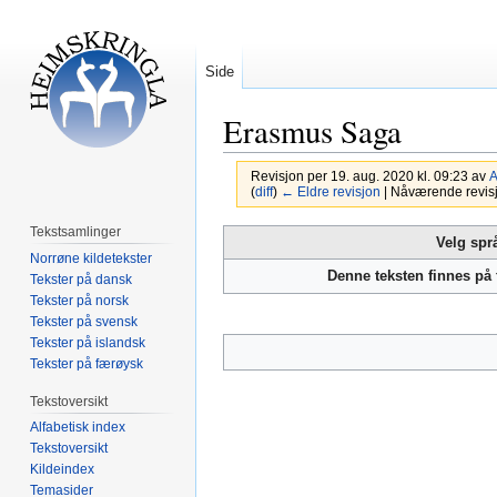
Side
Erasmus Saga
Revisjon per 19. aug. 2020 kl. 09:23 av
A
(
diff
)
← Eldre revisjon
| Nåværende revisjon
Tekstsamlinger
Hopp
Hopp
Velg spr
Norrøne kildetekster
til
til
Denne teksten finnes på
Tekster på dansk
navigering
søk
Tekster på norsk
Tekster på svensk
Tekster på islandsk
Tekster på færøysk
Tekstoversikt
Alfabetisk index
Tekstoversikt
Kildeindex
Temasider