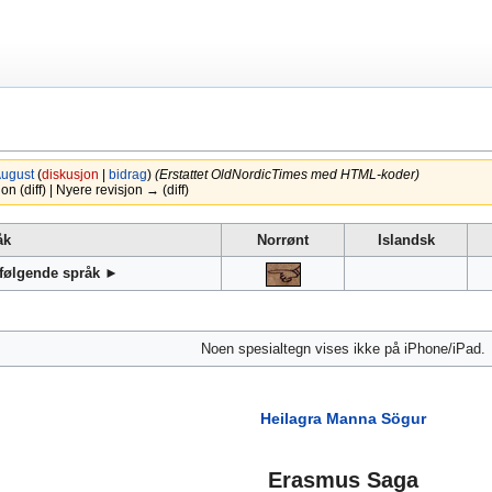
ugust
(
diskusjon
|
bidrag
)
(Erstattet OldNordicTimes med HTML-koder)
 (diff) | Nyere revisjon → (diff)
åk
Norrønt
Islandsk
 følgende språk ►
Noen spesialtegn vises ikke på iPhone/iPad.
Heilagra Manna Sögur
Erasmus Saga