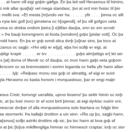
 . . at hann vill eigi goþin gꜹfga. En þa leit sell Herasmus til himins,
mik allar qua[la]r vel mega standasc, þvi at ord min fvsisc til þin
ti sva: «Et mesta [m]vndo ver ha . . . . . . yfir . . . . þinna oc allt
a nyia leic goll [oc] gimstena oc h[ogendi], ef þu vill gofgon ueta
anna oc drekia ondom þeira [i e]ilifan dauþa, enn ec em scrvdr
elar.» Þa bauþ konvngrenn at liosta [vondom] gvþs [pislar vott]. Oc þa
old hans. En þa er gvþ svndi slica dvrþ [ui]nar sins, þa toco at
lecianus oc sagþi: «Hvi séþ er ei[gi], eþa hvi sciliþ er eigi, at
gr kraptr . . . . . . er trv . . . . . . . . . . . . gvþs alm[attigs er] let ser
eims [at] doma of lifendr oc of dauþa, oc mon hann gøþi veta goþom
krocom oc sa brennosteini i sorinn loganda oc hella yfir hann allan
. . . . . . . . .lyþ: «Reiþasc monu oss goþ or almattig, ef eigi er sciot
 sęla Herasmo oc kasta honom i mvrquastouo, þar er engi maþr
sus Cristr, konvngr uerallda, upros liosens! þu settir himin oc iorþ
t þu lvsir mvrcr ór af scini birti þinnar, at eigi dyrkisc ouinir orir,
nescrar dvrþar of alla mvrquastouona solo biartara oc fvlgþi ilmr
e stormerki. Þa kallaþi drottinn a uin sinn: «Ris up þu, sagþi hann,
smus] scilþi astriki drottins viþ sic, þa toc hann at lova gvþ af
at þic [lo]ua mikilfengliga himnar oc himnescir craptar, iorþ oc sior