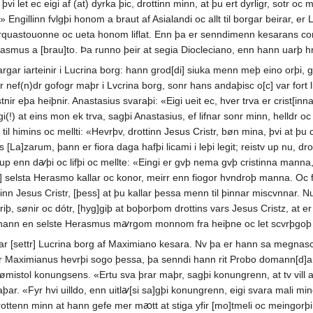
vi let ec eigi af (at) dyrka þic, drottinn minn, at þu ert dyrligr, sotr oc 
 Engillinn fvlgþi honom a braut af Asialandi oc allt til borgar beirar, er
rquastouonne oc ueta honom liflat. Enn þa er senndimenn kesarans co
rasmus a [brau]to. Þa runno þeir at segia Diocleciano, enn hann uarþ h
rgar iarteinir i Lucrina borg: hann grod[di] siuka menn meþ eino orþi
 er nef(n)dr gofogr maþr i Lvcrina borg, sonr hans andaþisc o[c] var for
cristnir eþa heiþnir. Anastasius svaraþi: «Eigi ueit ec, hver trva er crist
gi(!) at eins mon ek trva, sagþi Anastasius, ef lifnar sonr minn, helldr oc
r til himins oc mellti: «Hevrþv, drottinn Jesus Cristr, bøn mina, þvi at 
ifs [La]zarum, þann er fiora daga hafþi licami i leþi legit; reistv up nu, d
 up enn dꜹþi oc lifþi oc mellte: «Eingi er gvþ nema gvþ cristinna manna, 
om] selsta Herasmo kallar oc konor, meirr enn fiogor hvndroþ manna. Oc 
inn Jesus Cristr, [þess] at þu kallar þessa menn til þinnar miscvnnar. Nu 
þ, sønir oc dótr, [hyg]giþ at boþorþom drottins vars Jesus Cristz, at er me
nn en selste Herasmus mꜹrgom monnom fra heiþne oc let scvrþgoþ niþr
ar [settr] Lucrina borg af Maximiano kesara. Nv þa er hann sa megnasc 
r Maximianus hevrþi sogo þessa, þa senndi hann rit Probo domann[d]a, 
] dømistol konungsens. «Ertu sva þrar maþr, sagþi konungrenn, at tv vill
þar. «Fyr hvi uilldo, enn uitlꜹ[si sa]gþi konungrenn, eigi svara mali min
rottenn minn at hann gefe mer mꜵtt at stiga yfir [mo]tmeli oc meingorþir