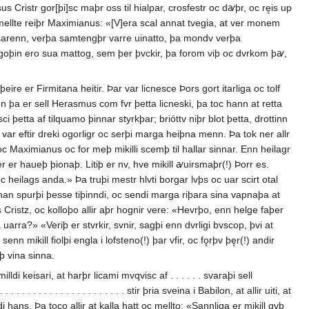
 Cristr gor[þi]sc maþr oss til hialpar, crosfestr oc dꜹþr, oc ręis up
mellte reiþr Maximianus: «[V]era scal annat tvegia, at ver monem
kesarenn, verþa samtengþr varre uinatto, þa mondv verþa
Ef goþin ero sua mattog, sem þer þvckir, þa forom viþ oc dvrkom þꜹ,
re er Firmitana heitir. Þar var licnesce Þors gort itarliga oc tolf
 þa er sell Herasmus com fvr þetta licneski, þa toc hann at retta
ci þetta af tilquamo þinnar styrkþar; brióttv niþr blot þetta, drottinn
þar var eftir dreki ogorligr oc serþi marga heiþna menn. Þa tok ner allr
c Maximianus oc for meþ mikilli scemþ til hallar sinnar. Enn heilagr
 er haueþ þionaþ. Litiþ er nv, hve mikill ꜹuirsmaþr(!) Þorr es.
c heilags anda.» Þa truþi mestr hlvti borgar lvþs oc uar scirt otal
 han spurþi þesse tiþinndi, oc sendi marga riþara sina vapnaþa at
 Cristz, oc kolloþo allir aþr hognir vere: «Hevrþo, enn helge faþer
 uarra?» «Veriþ er stvrkir, svnir, sagþi enn dvrligi bvscop, þvi at
n mikill fiolþi engla i lofsteno(!) þar vfir, oc fǫrþv þęr(!) andir
þ vina sinna.
i keisari, at harþr licami mvqvisc af . . . . . . svaraþi sell
. . . . . . . . . . . . . . . . . . . stir þria sveina i Babilon, at allir uiti, at
 hans. Þa toco allir at kalla hatt oc mellto: «Sannliga er mikill gvþ