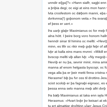
unndir ei[ga]?» «Hann sialfr, sagþi enn
a þriþia degi; oc eigi at eins mon han
lvta crosfestom oc dꜹþom manni, eþa er
dvrkvnna(!) goþonom veita.» Þa svaraþi 
ef þess er uert.»
Þa uarþ glaþr Maximianus oc for meþ fagn
alna hótt. I þeire borg voro honom hall
henndr sinar til himins oc mellti: «Hevrþ
minn, es lifir oc rikir meþ gvþi feþr of 
lvþr at kalla eins mans mvnni: «Mikill 
bvscop mellti viþ allan lvþ: «Ny megoþ 
Hevriþ er nu þa, sevnir minir, mina amin
manna af enom helgasta byscopi, oc foro
vega alla þa er þeir metti finna cristn
Herasme! biþ þu fvr oss til drottins Jesu
sciot scoloþ er þa fagnaþi eignasc, es ei
þessa enna selo manna meþ allri dvrþ ti
Þa bꜹþ Maximianus at taka enn sęla Herasm
Herasmus: «Hvart bvþr þv keisari at ek scv . . .
tu ert almattigr dro[ttinn u]arr Jesus C