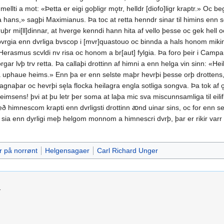
llti a mot: «Þetta er eigi goþligr mǫtr, helldr [diofo]ligr kraptr.» Oc beg
 hans,» sagþi Maximianus. Þa toc at retta henndr sinar til himins enn se
uþr mi[ll]dinnar, at hverge kenndi hann hita af vello þesse oc gek hell o
vrgia enn dvrliga bvscop i [mvr]quastouo oc binnda a hals honom mikinn
l Herasmus scvldi nv risa oc honom a br[aut] fylgia. Þa foro þeir i Campa
lvþ trv retta. Þa callaþi drottinn af himni a enn helga vin sinn: «Heill oc
ra uphaue heims.» Enn þa er enn selste maþr hevrþi þesse orþ drottens, 
s fagnaþar oc hevrþi sęla flocka heilagra engla sotliga songva. Þa tok a
imsens! þvi at þu letr þer soma at laþa mic sva miscunnsamliga til eilif
of með himnescom krapti enn dvrligsti drottinn ꜵnd uinar sins, oc for en
ia enn dyrligi meþ helgom monnom a himnescri dvrþ, þar er rikir varr d
r på norrønt
Helgensagaer
Carl Richard Unger
.