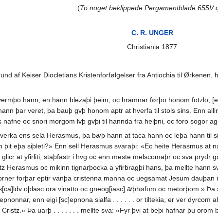
(
To noget beklippede Pergamentblade 655V q
C. R. UNGER
Christiania 1877
und af Keiser Diocletians Kristenforfølgelser fra Antiochia til Ørken
. . . . .oc vermþo hann, en hann blezaþi þeim; oc hramnar førþo honom fotzlo
 hann þar veret, þa bauþ gvþ honom aptr at hverfa til stols sins. Enn al
þs nafne oc snori morgom lvþ gvþi til hannda fra heiþni, oc foro sogor a
arverka ens sela Herasmus, þa bꜹþ hann at taca hann oc leþa hann til s
vn þit eþa siþleti?» Enn sell Herasmus svaraþi: «Ec heite Herasmus at n
icr at yfirliti, staþfastr i hvg oc enn meste melscomaþr oc sva prydr goþ
tz Herasmus oc mikinn tignarþocka a yfirbragþi hans, þa mellte hann sva:
til forner forþar eptir vanþa cristenna manna oc uegsamat Jesum dauþan
ca]ldv oþlasc ora vinatto oc gneog[iasc] ꜹþhøfom oc metorþom.» Þa svar
cepnonnar, enn eigi [sc]epnona sialfa . . . . . . or tiltekia, er ver dyrco
 Cristz.» Þa uarþ . . . . . . . mellte sva: «Fyr þvi at beþi hafnar þu oro