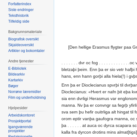
Forfatterindex
Siste endringer
Teksthistorik
Tilfeldig side
Bakgrunnsmateriale
Biografisk oversikt
Skjaldeoversikt
[Den hellige Erasmus flygter paa Gr
Artikler og bokomtaler
Andre tjenester
. . . . . . . dvr oc fog . . . . . . . . 
E-Bibliotek
bletzaþi þeim. Enn þa er sio vetr hafþi
Bildearkiv
hans, enn hann gorþi alla hiela(!) i gv
Kartarkiv
Enn þa er Dioclecianus spvrþi til dvrþ
Bøger
Dioclecianus: «Hvert er nafn þit eþa k
Norrøne læremidler
Film og underholdning
sia enn dvrligi Herasmus var englonom gl
manna. Nv þa er convngr sa fegrþ yfirli
Hjelpesider
sva sem þu hefir ouitrliga alt hingat 
Arbeidskontoret
orom eptir vanþa gaufogra manna, oc s[
Prosjektportal
þa . . . . . . at auca oc dyrca scapara s
Igangværende
prosjekter
kalla fra dyrcon drotins mins almat[tigs]
Redaksjonelle