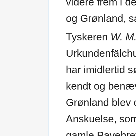
videre frem i d
og Grønland, s
Tyskeren
W. M.
Urkundenfälchu
har imidlertid 
kendt og benæv
Grønland blev 
Anskuelse, som
gamle Pavebreve