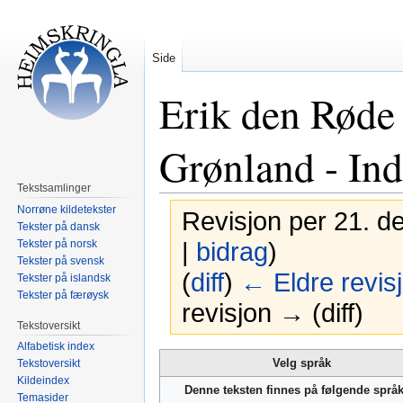
Side
Erik den Røde
Grønland - In
Tekstsamlinger
Norrøne kildetekster
Revisjon per 21. d
Tekster på dansk
Tekster på norsk
|
bidrag
)
Tekster på svensk
(
diff
)
← Eldre revis
Tekster på islandsk
Tekster på færøysk
revisjon → (diff)
Tekstoversikt
Alfabetisk index
Hopp
Hopp
Velg språk
Tekstoversikt
til
til
Kildeindex
Denne teksten finnes på følgende språ
navigering
søk
Temasider