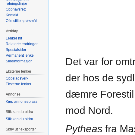
retningslinjer
Opphavsrett
Kontakt
Ofte stilte spørsmål
Verktøy
Lenker hit
Relaterte endringer
Spesialsider
Permanent lenke
Det var for omt
Sideinformasjon
Eksterne lenker
der hos de sydl
Oppslagsverk
Eksterne lenker
dæmre Forestill
Annonse
Kjøp annonseplass
mod Nord.
Slik kan du bidra
Slik kan du bidra
Pytheas
fra Mas
Skriv ut / eksporter