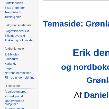
Forfatterindex
Siste endringer
Teksthistorik
Tilfeldig side
Temaside: Grønl
Bakgrunnsmateriale
Biografisk oversikt
Skjaldeoversikt
Artikler og bokomtaler
Andre tjenester
Erik de
E-Bibliotek
Bildearkiv
Kartarkiv
og nordboko
Bøger
Norrøne læremidler
Grøn
Film og underholdning
Hjelpesider
Arbeidskontoret
Af
Danie
Prosjektportal
Igangværende
prosjekter
Redaksjonelle