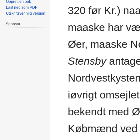
Opprett en bok
320 før Kr.) na
Last ned som PDF
Utskriftsvennlig versjon
maaske har vær
Sponsor
Øer, maaske No
Stensby
antager
Nordvestkysten
iøvrigt omsejl
bekendt med Øs
Købmænd ved S