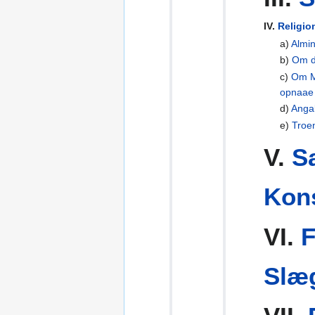
IV.
Religio
a)
Almin
b)
Om d
c)
Om M
opnaae
d)
Anga
e)
Troe
V.
S
Kon
VI.
F
Slæ