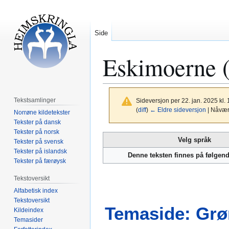
Side
Eskimoerne 
Tekstsamlinger
Sideversjon per 22. jan. 2025 kl.
(
diff
)
← Eldre sideversjon
| Nåvære
Norrøne kildetekster
Tekster på dansk
Tekster på norsk
Hopp
Hopp
Velg språk
Tekster på svensk
til
til
Tekster på islandsk
Denne teksten finnes på følgen
navigering
søk
Tekster på færøysk
Tekstoversikt
Alfabetisk index
Tekstoversikt
Temaside: Grø
Kildeindex
Temasider