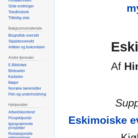
Forfatterindex
my
Siste endringer
Teksthistorik
Tilfeldig side
Bakgrunnsmateriale
Biografisk oversikt
Esk
Skjaldeoversikt
Artikler og bokomtaler
Andre tjenester
Af
Hi
E-Bibliotek
Bildearkiv
Kartarkiv
Bøger
Norrøne læremidler
Film og underholdning
Supp
Hjelpesider
Arbeidskontoret
Eskimoiske ev
Prosjektportal
Igangværende
prosjekter
Kjø
Redaksjonelle
retningslinjer