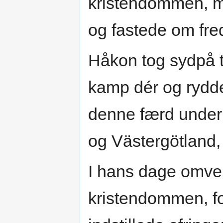
kristendommen, m
og fastede om fre
Håkon tog sydpå t
kamp dér og rydde
denne færd under
og Västergötland, 
I hans dage omven
kristendommen, fo