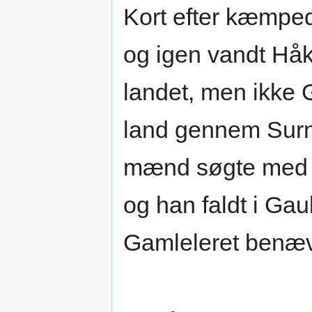
Kort efter kæmpe
og igen vandt Håk
landet, men ikke 
land gennem Surn
mænd søgte med s
og han faldt i Ga
Gamleleret benæv