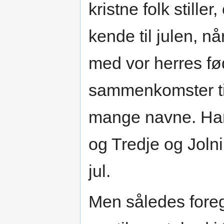
kristne folk still
kende til julen, 
med vor herres fø
sammenkomster til
mange navne. Han 
og Tredje og Jolni
jul.
Men således fore