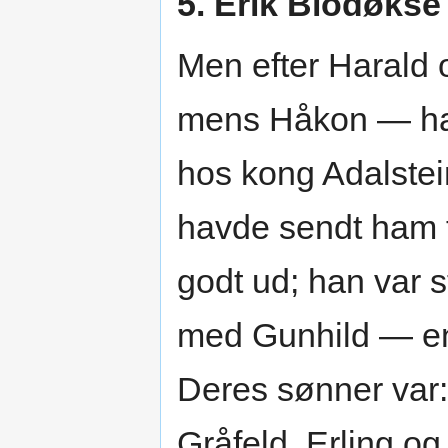
5. Erik Blodøks
Men efter Harald 
mens Håkon — han
hos kong Adalstei
havde sendt ham t
godt ud; han var s
med Gunhild — en
Deres sønner var
Gråfeld, Erling o