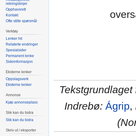
retningslinjer
Opphavsrett
overs
Kontakt
Ofte stilte spørsmål
Verktøy
Lenker hit
Relaterte endringer
Spesialsider
Permanent lenke
Sideinformasjon
Eksterne lenker
Oppslagsverk
Eksterne lenker
Tekstgrundlaget 
Annonse
Kjøp annonseplass
Indrebø:
Ágrip
,
Slik kan du bidra
(Nor
Slik kan du bidra
Skriv ut / eksporter