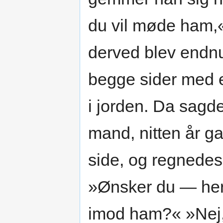
du vil møde ham,
derved blev endn
begge sider med e
i jorden. Da sagd
mand, nitten år 
side, og regnedes
»Ønsker du — her
imod ham?« »Nej,