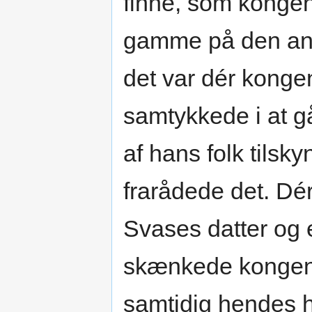
finne, som kongen 
gamme på den and
det var dér konge
samtykkede i at g
af hans folk tils
frarådede det. Dér
Svases datter og
skænkede kongen 
samtidig hendes 