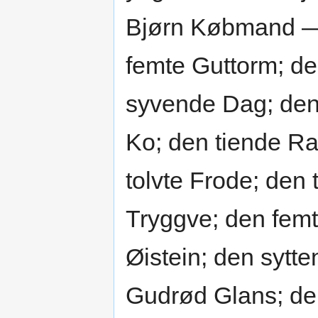
Bjørn Købmand —
femte Guttorm; de
syvende Dag; den
Ko; den tiende Ra
tolvte Frode; den 
Tryggve; den fem
Øistein; den sytt
Gudrød Glans; de