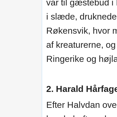
var til gæstebud 
i slæde, druknede
Røkensvik, hvor m
af kreaturerne, og 
Ringerike og højla
2. Harald Hårfag
Efter Halvdan ove