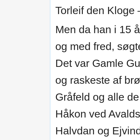
Torleif den Klog
Men da han i 15 år
og med fred, søgt
Det var Gamle Gu
og raskeste af br
Gråfeld og alle d
Håkon ved Avalds
Halvdan og Ejvind