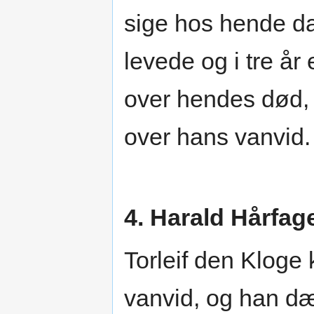
sige hos hende d
levede og i tre å
over hendes død, 
over hans vanvid.
4. Harald Hårfag
Torleif den Kloge k
vanvid, og han d