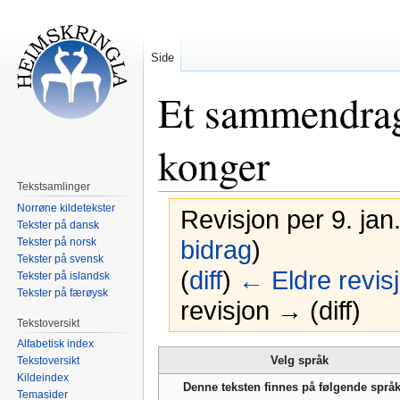
Side
Et sammendrag
konger
Tekstsamlinger
Norrøne kildetekster
Revisjon per 9. jan
Tekster på dansk
Tekster på norsk
bidrag
)
Tekster på svensk
(
diff
)
← Eldre revis
Tekster på islandsk
Tekster på færøysk
revisjon → (diff)
Tekstoversikt
Alfabetisk index
Hopp
Hopp
Velg språk
Tekstoversikt
til
til
Kildeindex
Denne teksten finnes på følgende språ
navigering
søk
Temasider