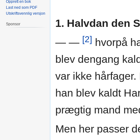
Opprett en bok
Last ned som PDF
Utskriftsvennlig versjon
1. Halvdan den 
Sponsor
[2]
— —
hvorpå ha
blev dengang kald
var ikke hårfager
han blev kaldt Har
prægtig mand med
Men her passer de