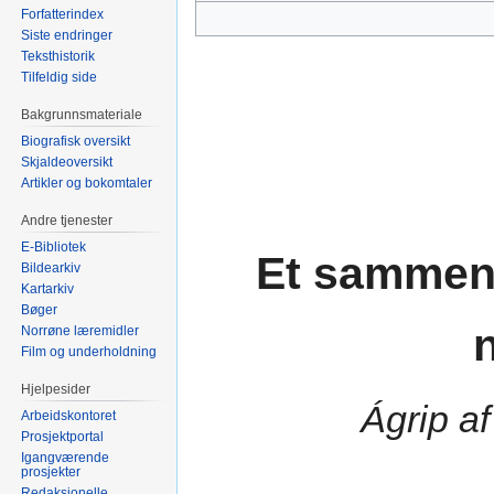
Forfatterindex
Siste endringer
Teksthistorik
Tilfeldig side
Bakgrunnsmateriale
Biografisk oversikt
Skjaldeoversikt
Artikler og bokomtaler
Andre tjenester
E-Bibliotek
Et sammen
Bildearkiv
Kartarkiv
Bøger
Norrøne læremidler
Film og underholdning
Hjelpesider
Ágrip a
Arbeidskontoret
Prosjektportal
Igangværende
prosjekter
Redaksjonelle