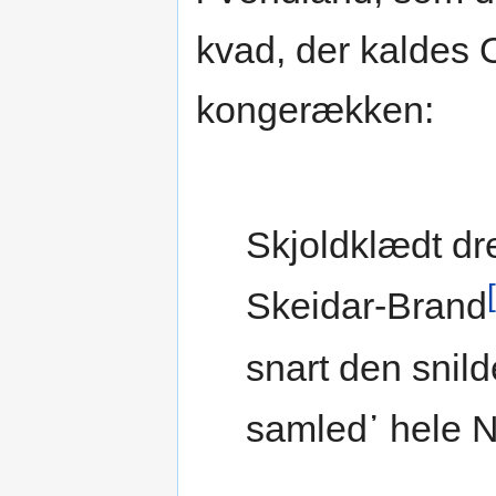
kvad, der kaldes 
kongerækken:
Skjoldklædt dr
Skeidar-Brand
snart den snil
samled᾿ hele N