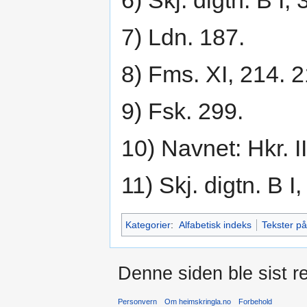
6) Skj. digtn. B I,
7) Ldn. 187.
8) Fms. XI, 214. 2
9) Fsk. 299.
10) Navnet: Hkr. I
11) Skj. digtn. B I
Kategorier
:
Alfabetisk indeks
Tekster p
Denne siden ble sist re
Personvern
Om heimskringla.no
Forbehold