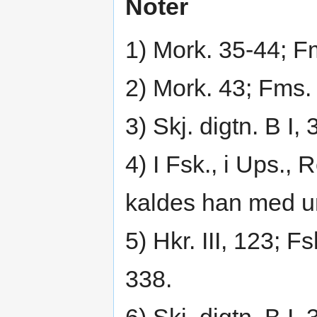
Noter
1) Mork. 35-44; F
2) Mork. 43; Fms. 
3) Skj. digtn. B I, 
4) I Fsk., i Ups., 
kaldes han med ure
5) Hkr. III, 123; Fs
338.