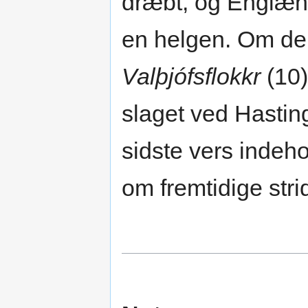
dræbt, og Englænd
en helgen. Om den
Valþjófsflokkr
(10)
slaget ved Hastin
sidste vers indeho
om fremtidige stri