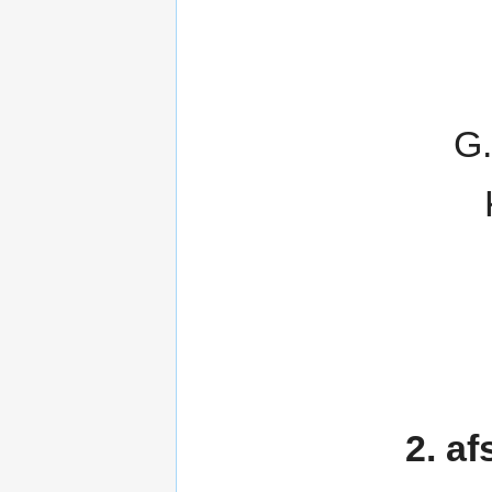
G.
2. a