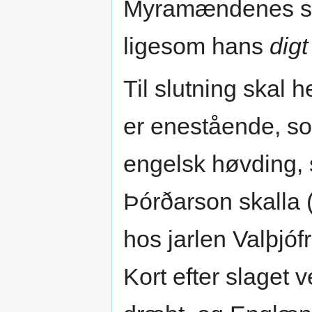
Myramændenes slæ
ligesom hans
dig
Til slutning skal h
er enestående, s
engelsk høvding,
Þórðarson skalla (
hos jarlen Valþjóf
Kort efter slaget 