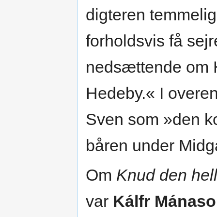
digteren temmeli
forholdsvis få sej
nedsættende om Ha
Hedeby.« I overe
Sven som »den kon
båren under Midg
Om
Knud den hell
var
Kálfr Mánas