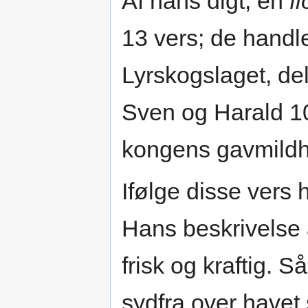
Af hans digt, en
f
13 vers; de handl
Lyrskogslaget, de
Sven og Harald 10
kongens gavmild
Ifølge disse vers 
Hans beskrivelse 
frisk og kraftig. 
sydfra over havet