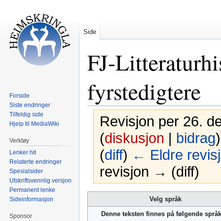
Side
FJ-Litteraturh
fyrstedigtere
Forside
Siste endringer
Tilfeldig side
Revisjon per 26. d
Hjelp til MediaWiki
(
diskusjon
|
bidrag
)
Verktøy
(
diff
)
← Eldre revis
Lenker hit
Relaterte endringer
revisjon → (diff)
Spesialsider
Utskriftsvennlig versjon
Permanent lenke
Hopp
Hopp
Velg språk
Sideinformasjon
til
til
Denne teksten finnes på følgende språ
Sponsor
navigering
søk