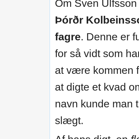
Om Sven Ulfsson (
Þórðr Kolbeinss
fagre
. Denne er f
for så vidt som h
at være kommen fr
at digte et kvad 
navn kunde man tr
slægt.