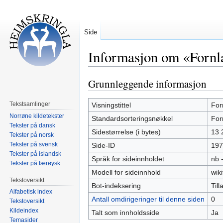
Side
Informasjon om «Fornla
Grunnleggende informasjon
Hopp
Hopp
til
til
navigering
søk
Tekstsamlinger
Visningstittel
For
Norrøne kildetekster
Standardsorteringsnøkkel
For
Tekster på dansk
Sidestørrelse (i bytes)
13 
Tekster på norsk
Tekster på svensk
Side-ID
197
Tekster på islandsk
Språk for sideinnholdet
nb 
Tekster på færøysk
Modell for sideinnhold
wiki
Tekstoversikt
Bot-indeksering
Tilla
Alfabetisk index
Antall omdirigeringer til denne siden
0
Tekstoversikt
Kildeindex
Talt som innholdsside
Ja
Temasider