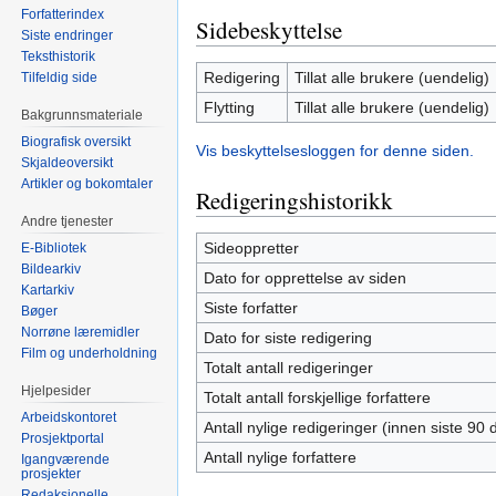
Forfatterindex
Sidebeskyttelse
Siste endringer
Teksthistorik
Redigering
Tillat alle brukere (uendelig)
Tilfeldig side
Flytting
Tillat alle brukere (uendelig)
Bakgrunnsmateriale
Biografisk oversikt
Vis beskyttelsesloggen for denne siden.
Skjaldeoversikt
Artikler og bokomtaler
Redigeringshistorikk
Andre tjenester
Sideoppretter
E-Bibliotek
Bildearkiv
Dato for opprettelse av siden
Kartarkiv
Siste forfatter
Bøger
Norrøne læremidler
Dato for siste redigering
Film og underholdning
Totalt antall redigeringer
Hjelpesider
Totalt antall forskjellige forfattere
Arbeidskontoret
Antall nylige redigeringer (innen siste 90 
Prosjektportal
Antall nylige forfattere
Igangværende
prosjekter
Redaksjonelle