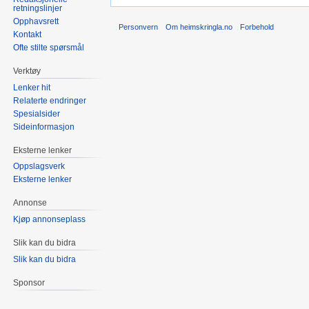
retningslinjer
Opphavsrett
Personvern
Om heimskringla.no
Forbehold
Kontakt
Ofte stilte spørsmål
Verktøy
Lenker hit
Relaterte endringer
Spesialsider
Sideinformasjon
Eksterne lenker
Oppslagsverk
Eksterne lenker
Annonse
Kjøp annonseplass
Slik kan du bidra
Slik kan du bidra
Sponsor