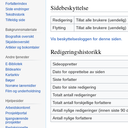
Forfatterindex
Sidebeskyttelse
Siste endringer
Teksthistorik
Redigering
Tillat alle brukere (uendelig)
Tilfeldig side
Flytting
Tillat alle brukere (uendelig)
Bakgrunnsmateriale
Biografisk oversikt
Vis beskyttelsesloggen for denne siden.
Skjaldeoversikt
Artikler og bokomtaler
Redigeringshistorikk
Andre tjenester
Sideoppretter
E-Bibliotek
Bildearkiv
Dato for opprettelse av siden
Kartarkiv
Siste forfatter
Bøger
Norrøne læremidler
Dato for siste redigering
Film og underholdning
Totalt antall redigeringer
Hjelpesider
Totalt antall forskjellige forfattere
Arbeidskontoret
Antall nylige redigeringer (innen siste 90 
Prosjektportal
Antall nylige forfattere
Igangværende
prosjekter
Redaksjonelle