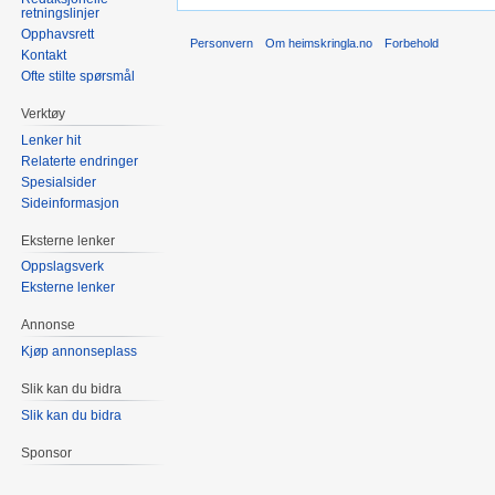
retningslinjer
Opphavsrett
Personvern
Om heimskringla.no
Forbehold
Kontakt
Ofte stilte spørsmål
Verktøy
Lenker hit
Relaterte endringer
Spesialsider
Sideinformasjon
Eksterne lenker
Oppslagsverk
Eksterne lenker
Annonse
Kjøp annonseplass
Slik kan du bidra
Slik kan du bidra
Sponsor