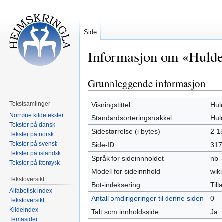
Side
Informasjon om «Huld
Grunnleggende informasjon
Hopp
Hopp
til
til
navigering
søk
Tekstsamlinger
Visningstittel
Hul
Norrøne kildetekster
Standardsorteringsnøkkel
Hul
Tekster på dansk
Sidestørrelse (i bytes)
2 1
Tekster på norsk
Tekster på svensk
Side-ID
317
Tekster på islandsk
Språk for sideinnholdet
nb 
Tekster på færøysk
Modell for sideinnhold
wiki
Tekstoversikt
Bot-indeksering
Tilla
Alfabetisk index
Antall omdirigeringer til denne siden
0
Tekstoversikt
Kildeindex
Talt som innholdsside
Ja
Temasider