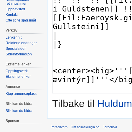
retningslinjer
Opphavsrett
Kontakt
Ofte stilte spørsmål
Verktøy
Lenker hit
Relaterte endringer
Spesialsider
Sideinformasjon
Eksterne lenker
Oppslagsverk
Eksterne lenker
Annonse
Kjøp annonseplass
Tilbake til
Hulduma
Slik kan du bidra
Slik kan du bidra
Sponsor
Personvern
Om heimskringla.no
Forbehold