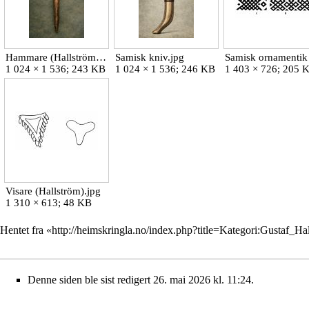
Hammare (Hallström).jpg
Samisk kniv.jpg
1 024 × 1 536; 243 KB
1 024 × 1 536; 246 KB
1 403 × 726; 205 
Visare (Hallström).jpg
1 310 × 613; 48 KB
Hentet fra «
http://heimskringla.no/index.php?title=Kategori:Gustaf_
Denne siden ble sist redigert 26. mai 2026 kl. 11:24.