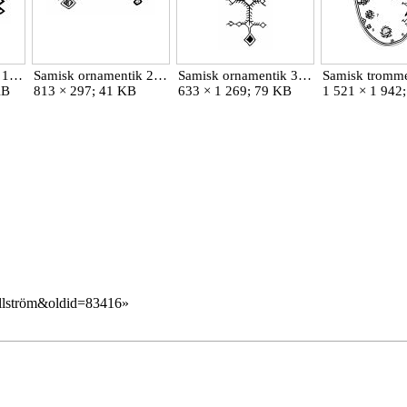
Samisk ornamentik 1 (Hallström).jpg
Samisk ornamentik 2 (Hallström).jpg
Samisk ornamentik 3 (Hallström).jpg
KB
813 × 297; 41 KB
633 × 1 269; 79 KB
1 521 × 1 942
Hallström&oldid=83416
»