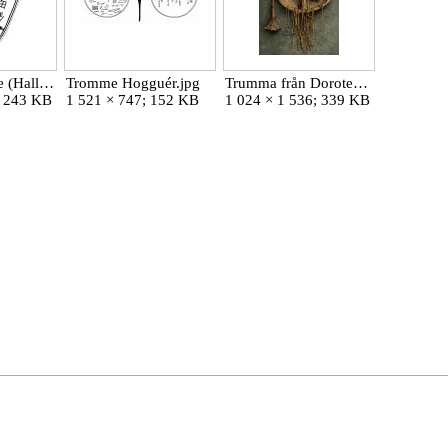
Samisk tromme (Hallström).jpg
Tromme Hogguér.jpg
Trumma från Dorotea.jpg
; 243 KB
1 521 × 747; 152 KB
1 024 × 1 536; 339 KB