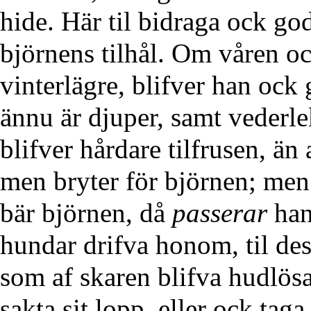
hide. Här til bidraga ock go
björnens tilhål. Om våren oc
vinterlägre, blifver han ock
ännu är djuper, samt vederlek
blifver hårdare tilfrusen, än
men bryter för björnen; men b
bär björnen, då
passerar
han 
hundar drifva honom, til des
som af skaren blifva hudlösa
sakta sit lopp, eller ock tag