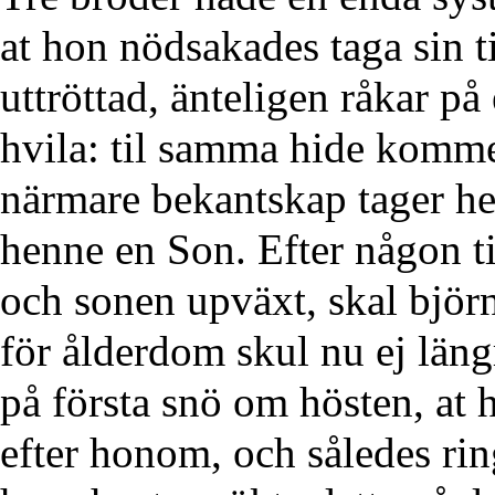
at hon nödsakades taga sin t
uttröttad, änteligen råkar på
hvila: til samma hide komme
närmare bekantskap tager hen
henne en Son. Efter någon t
och sonen upväxt, skal björn 
för ålderdom skul nu ej längr
på första snö om hösten, at 
efter honom, och således r