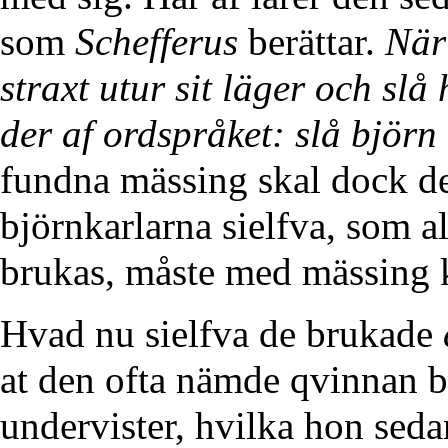
som
Schefferus
berättar.
När
straxt utur sit läger och sl
der af ordspråket: slå björn
fundna mässing skal dock det
björnkarlarna sielfva, som a
brukas, måste med mässing 
Hvad nu sielfva de brukade
at den ofta nämde qvinnan bl
undervister, hvilka hon seda