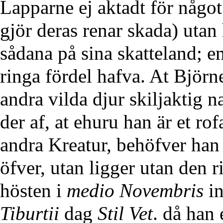
Lapparne ej aktadt för någo
gjör deras renar skada) utan
sådana på sina skatteland; e
ringa fördel hafva. At Björn
andra vilda djur skiljaktig n
der af, at ehuru han är et ro
andra Kreatur, behöfver han 
öfver, utan ligger utan den 
hösten i
medio Novembris
in
Tiburtii
dag
Stil Vet
. då han