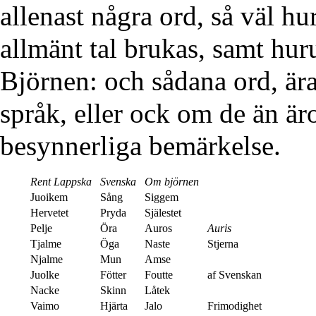
allenast några ord, så väl h
allmänt tal brukas, samt hur
Björnen: och sådana ord, ära
språk, eller ock om de än är
besynnerliga bemärkelse.
Rent Lappska
Svenska
Om björnen
Juoikem
Sång
Siggem
Hervetet
Pryda
Själestet
Pelje
Öra
Auros
Auris
Tjalme
Öga
Naste
Stjerna
Njalme
Mun
Amse
Juolke
Fötter
Foutte
af Svenskan
Nacke
Skinn
Låtek
Vaimo
Hjärta
Jalo
Frimodighet