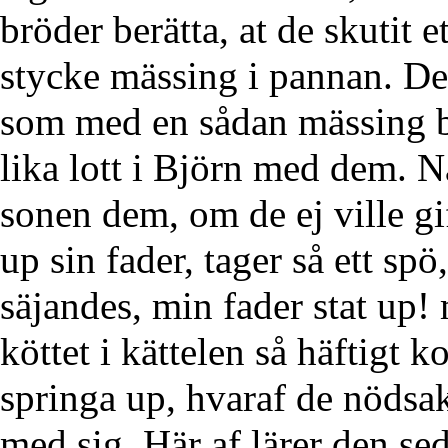
bröder berätta, at de skutit e
stycke mässing i pannan. Den
som med en sådan mässing bl
lika lott i Björn med dem. Nä
sonen dem, om de ej ville gi
up sin fader, tager så ett sp
säjandes, min fader stat up!
köttet i kättelen så häftigt k
springa up, hvaraf de nödsak
med sig. Här af lärer den s