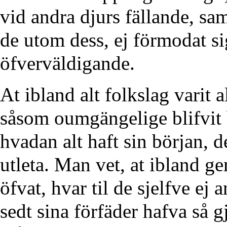
vid andra djurs fällande, sa
de utom dess, ej förmodat si
öfverväldigande.
At ibland alt folkslag varit 
såsom oumgängelige blifvit 
hvadan alt haft sin början, d
utleta. Man vet, at ibland g
öfvat, hvar til de sjelfve ej 
sedt sina förfäder hafva så g