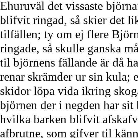
Ehuruväl det vissaste björna
blifvit ringad, så skier det 
tilfällen; ty om ej flere Björ
ringade, så skulle ganska mån
til björnens fällande är då h
renar skrämder ur sin kula; 
skidor löpa vida ikring skog
björnen der i negden har sit h
hvilka barken blifvit afskafv
afbrutne, som gifver til känn