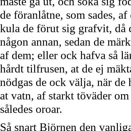
måste gå ut, och söka sig föd
de föranlåtne, som sades, af 
kula de förut sig grafvit, då 
någon annan, sedan de märkt
af dem; eller ock hafva så lä
hårdt tilfrusen, at de ej mäk
nödgas de ock välja, när de h
at vatn, af starkt töväder om
således oroar.
Så snart Björnen den vanliga