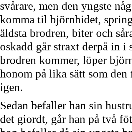
svårare, men den yngste någ
komma til björnhidet, spring
äldsta brodren, biter och så
oskadd går straxt derpå in i 
brodren kommer, löper björ
honom på lika sätt som den fö
igen.
Sedan befaller han sin hustru
det giordt, går han på två fö