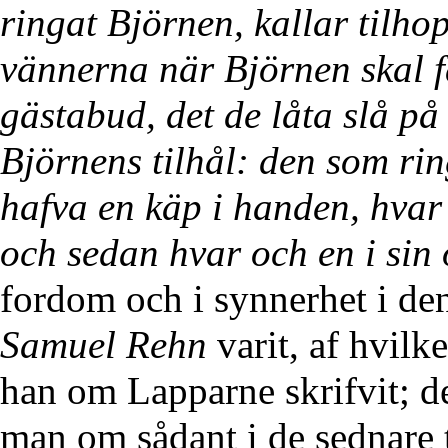
ringat Björnen, kallar tilho
vännerna när Björnen skal få
gästabud, det de låta slå p
Björnens tilhål: den som rin
hafva en käp i handen, hvar
och sedan hvar och en i sin
fordom och i synnerhet i d
Samuel Rehn
varit, af hvilk
han om Lapparne skrifvit; de
man om sådant i de sednare 