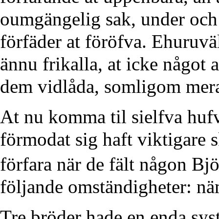
oumgängelig sak, under oc
förfäder at föröfva. Ehuruvä
ännu frikalla, at icke något 
dem vidlåda, somligom mer
At nu komma til sielfva huf
förmodat sig haft viktigare sk
förfara när de fält någon Bj
följande omständigheter: nä
Tre bröder hade en enda syst