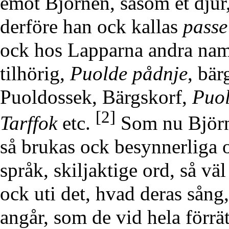
emot Björnen, såsom et djur, 
derföre han ock kallas
passe 
ock hos Lapparna andra na
tilhörig,
Puolde
pådnje
, bä
Puoldossek, Bärgskorf,
Puo
[2]
Tarffok
etc.
Som nu Björn
så brukas ock besynnerliga 
språk, skiljaktige ord, så v
ock uti det, hvad deras sång
angår, som de vid hela förr