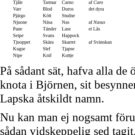
Tjåle
Tarmar
Carno
af
Caro
Varr
Blod
Duros
det dyra
Pjärgo
Kött
Studne
Njuone
Näsa
Nas
af
Nasus
Pane
Tänder
Lase
et Lås
Seipe
Svans
Happock
Tjuoppet
Skära
Skarret
af Svänskan
Kugse
Slef
Tjapse
Nipe
Knif
Kuttje
På sådant sät, hafva alla de 
knota i Björnen, sit besynne
Lapska åtskildt namn.
Nu kan man ej nogsamt förun
sådan vidskeppelig sed tagit