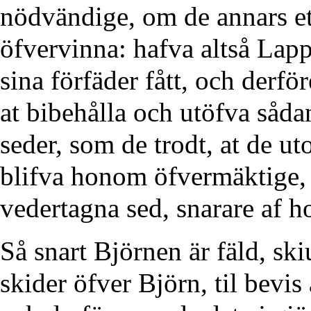
nödvändige, om de annars et
öfvervinna: hafva altså La
sina förfäder fått, och derfö
at bibehålla och utöfva såda
seder, som de trodt, at de ut
blifva honom öfvermäktige, 
vedertagna sed, snarare af 
Så snart Björnen är fäld, ski
skider öfver Björn, til bevi