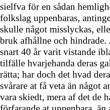
sielfva för en sådan hemlig
folkslag uppenbaras, anting
skulle något misslyckas, elle
bruk afhållne och hindrade. J
snart 40 år varit vistande ib
tilfälle hvarjehanda deras ga
rätta; har doch det hvad der
svårare at få veta än något a
vara skiedt, mera af det de h
förfarande at uppenbara, än 