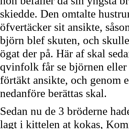
hon befaller då sin yngsta b
skiedde. Den omtalte hustrun 
öfvertäcker sit ansikte, såso
björn blef skuten, och skull
ögat der på. Här af skal sed
qvinfolk får se björnen eller
förtäkt ansikte, och genom 
nedanföre berättas skal.
Sedan nu de 3 bröderne hade 
lagt i kittelen at kokas, Ko