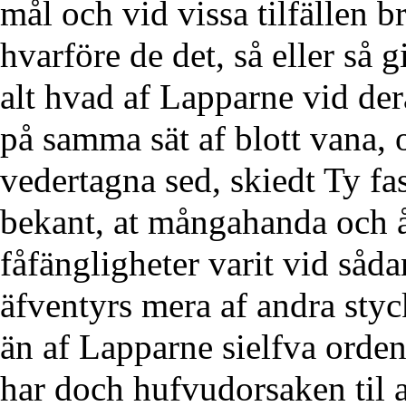
mål och vid vissa tilfällen br
hvarföre de det, så eller så g
alt hvad af Lapparne vid der
på samma sät af blott vana, o
vedertagna sed, skiedt Ty fas
bekant, at mångahanda och å
fåfängligheter varit vid sådan
äfventyrs mera af andra styc
än af Lapparne sielfva ordent
har doch hufvudorsaken til al