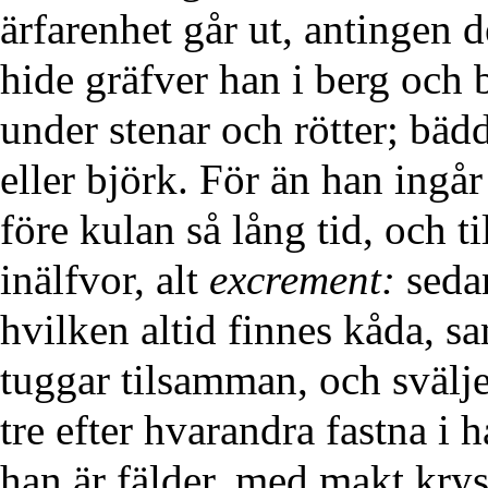
ärfarenhet går ut, antingen d
hide gräfver han i berg och 
under stenar och rötter; bädd
eller björk. För än han ingår 
före kulan så lång tid, och ti
inälfvor, alt
excrement:
sedan
hvilken altid finnes kåda, sam
tuggar tilsamman, och svälj
tre efter hvarandra fastna i
han är fälder, med makt krys