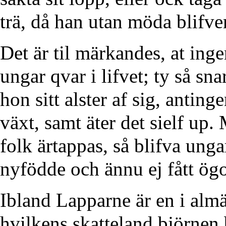
trä, då han utan möda blifve
Det är til märkandes, at ing
ungar qvar i lifvet; ty så sn
hon sitt alster af sig, anting
växt, samt äter det sielf up
folk ärtappas, så blifva ung
nyfödde och ännu ej fått ög
Ibland Lapparne är en i almä
hvilkens skatteland björnen b