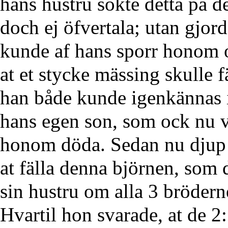
hans hustru sökte detta på de
doch ej öfvertala; utan gjord
kunde af hans sporr honom o
at et stycke mässing skulle fä
han både kunde igenkännas i
hans egen son, som ock nu v
honom döda. Sedan nu djup s
at fälla denna björnen, som d
sin hustru om alla 3 brödern
Hvartil hon svarade, at de 2