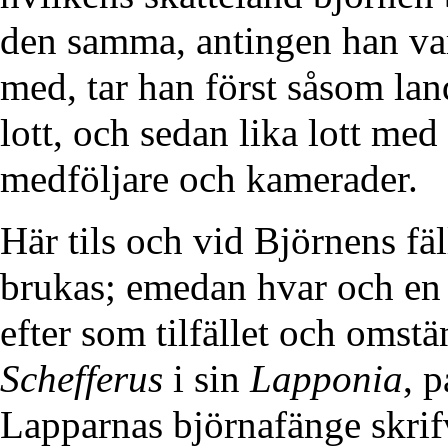
den samma, antingen han varit
med, tar han först såsom land
lott, och sedan lika lott med
medföljare och kamerader.
Här tils och vid Björnens f
brukas; emedan hvar och en d
efter som tilfället och omst
Schefferus
i sin
Lapponia
, 
Lapparnas björnafänge skrifv