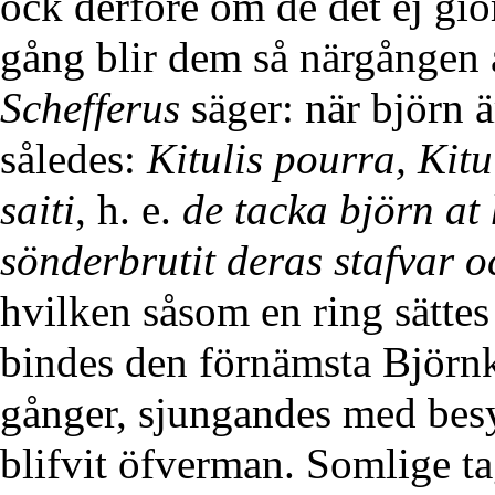
ock derföre om de det ej giö
gång blir dem så närgången a
Schefferus
säger: när björn 
således:
Kitulis pourra, Kitu
saiti
, h. e.
de tacka björn at
sönderbrutit deras stafvar o
hvilken såsom en ring sättes
bindes den förnämsta Björnka
gånger, sjungandes med besy
blifvit öfverman. Somlige ta