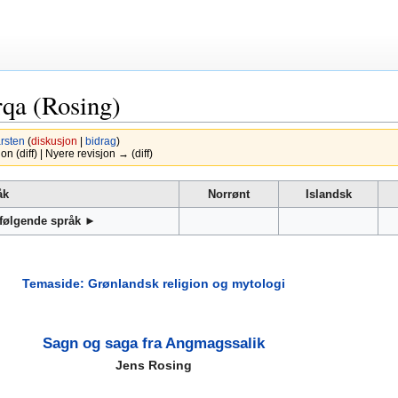
rqa (Rosing)
rsten
(
diskusjon
|
bidrag
)
 (diff) | Nyere revisjon → (diff)
åk
Norrønt
Islandsk
 følgende språk ►
Temaside: Grønlandsk religion og mytologi
Sagn og saga fra Angmagssalik
Jens Rosing