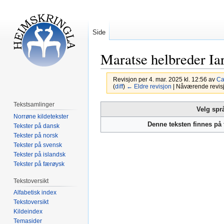
Side
Maratse helbreder Ia
Revisjon per 4. mar. 2025 kl. 12:56 av
Ca
(
diff
)
← Eldre revisjon
| Nåværende revisjon
Tekstsamlinger
Hopp
Hopp
Velg spr
Norrøne kildetekster
til
til
Denne teksten finnes på
Tekster på dansk
navigering
søk
Tekster på norsk
Tekster på svensk
Tekster på islandsk
Tekster på færøysk
Tekstoversikt
Alfabetisk index
Tekstoversikt
Kildeindex
Temasider