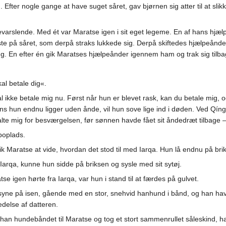
 Efter nogle gange at have suget såret, gav bjørnen sig atter til at sli
varslende. Med ét var Maratse igen i sit eget legeme. En af hans hj
e på såret, som derpå straks lukkede sig. Derpå skiftedes hjælpeåndern
 En efter én gik Maratses hjælpeånder igennem ham og trak sig tilba
kal betale dig«.
 ikke betale mig nu. Først når hun er blevet rask, kan du betale mig, o
ens hun endnu ligger uden ånde, vil hun sove lige ind i døden. Ved Q
talte mig for besværgelsen, før sønnen havde fået sit åndedræt tilbage
boplads.
fik Maratse at vide, hvordan det stod til med Iarqa. Hun lå endnu på br
Iarqa, kunne hun sidde på briksen og sysle med sit sytøj.
se igen hørte fra Iarqa, var hun i stand til at færdes på gulvet.
 syne på isen, gående med en stor, snehvid hanhund i bånd, og han hav
edelse af datteren.
han hundebåndet til Maratse og tog et stort sammenrullet såleskind, ha