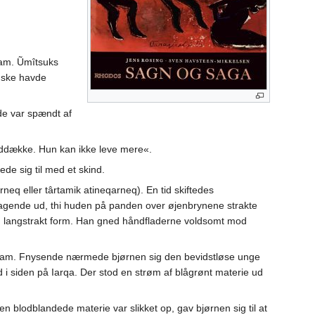
ham. Ũmîtsuks
anske havde
ide var spændt af
nddække. Hun kan ikke leve mere«.
e sig til med et skind.
eq eller târtamik atineqarneq). En tid skiftedes
agende ud, thi huden på panden over øjenbrynene strakte
 en langstrakt form. Han gned håndfladerne voldsomt mod
 ham. Fnysende nærmede bjørnen sig den bevidstløse unge
 i siden på Iarqa. Der stod en strøm af blågrønt materie ud
n blodblandede materie var slikket op, gav bjørnen sig til at