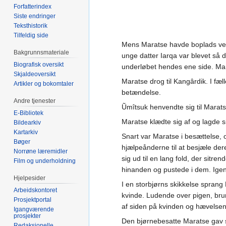
Forfatterindex
Siste endringer
Teksthistorik
Tilfeldig side
Mens Maratse havde boplads ved
Bakgrunnsmateriale
unge datter Iarqa var blevet så 
Biografisk oversikt
underløbet hendes ene side. Man
Skjaldeoversikt
Maratse drog til Kangârdik. I fæ
Artikler og bokomtaler
betændelse.
Andre tjenester
Ũmîtsuk henvendte sig til Mara
E-Bibliotek
Maratse klædte sig af og lagde 
Bildearkiv
Kartarkiv
Snart var Maratse i besættelse, 
Bøger
hjælpeånderne til at besjæle de
Norrøne læremidler
sig ud til en lang fold, der sit
Film og underholdning
hinanden og pustede i dem. Igen
Hjelpesider
I en storbjørns skikkelse spra
Arbeidskontoret
kvinde. Ludende over pigen, brum
Prosjektportal
af siden på kvinden og hævelsen
Igangværende
prosjekter
Den bjørnebesatte Maratse gav sig
Redaksjonelle