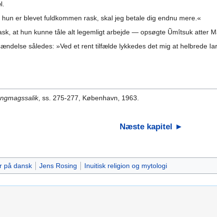
l.
år hun er blevet fuldkommen rask, skal jeg betale dig endnu mere.«
ask, at hun kunne tåle alt legemligt arbejde — opsøgte Ũmîtsuk atter Ma
else således: »Ved et rent tilfælde lykkedes det mig at helbrede Ia
Angmagssalik
, ss. 275-277, København, 1963.
Næste kapitel ►
r på dansk
Jens Rosing
Inuitisk religion og mytologi