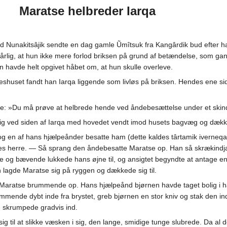
Maratse helbreder Iarqa
 Nunakitsâjik sendte en dag gamle Ũmîtsuk fra Kangârdik bud efter 
dårlig, at hun ikke mere forlod briksen på grund af betændelse, som g
 havde helt opgivet håbet om, at hun skulle overleve.
lleshuset fandt han Iarqa liggende som livløs på briksen. Hendes ene s
tse: »Du må prøve at helbrede hende ved åndebesættelse under et ski
sig ved siden af Iarqa med hovedet vendt imod husets bagvæg og dækked
og en af hans hjælpeånder besatte ham (dette kaldes târtamik iverneqarn
res herre. — Så sprang den åndebesatte Maratse op. Han så skrækindj
rende og bævende lukkede hans øjne til, og ansigtet begyndte at antage
 lagde Maratse sig på ryggen og dækkede sig til.
ng Maratse brummende op. Hans hjælpeånd bjørnen havde taget bolig i
mende dybt inde fra brystet, greb bjørnen en stor kniv og stak den ind
 skrumpede gradvis ind.
 til at slikke væsken i sig, den lange, smidige tunge slubrede. Da al de