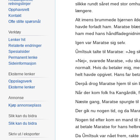
slikke rundt såret med stor omhu.
retningslinjer
Opphavsrett
længere.
Kontakt
Alt imens brummede bjørnen ilde
Ofte stilte spørsmål
havde forladt ham. Maratse blæst
Verktøy
ham med hans håndfladegnidning.
Lenker hit
Igen var Maratse sig selv.
Relaterte endringer
Ũmîtsuk talte til Maratse: »Jeg s
Spesialsider
Permanent lenke
»Nej«, svarede Maratse, »du skal
Sideinformasjon
normalt. Hvis du betaler mig, m
Eksterne lenker
helt havde opgivet. Hans far be
Oppslagsverk
Derpå drog Maratse hjem til sin 
Eksterne lenker
Når der kom folk fra Kangârdik, 
Annonse
Næste gang, Maratse spurgte til 
Kjøp annonseplass
Der gik nu nogen tid, og da Marat
Slik kan du bidra
Nogen tid efter kom en mand til
Slik kan du bidra
at betale Maratse for hans helbr
Skriv ut / eksporter
Da Ũmîtsuk var nået frem, rakte 