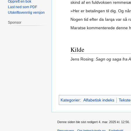
Opprett en bok
skind af en fuldvoksen remmesæ
Last ned som PDF
»Her er betalingen til dig. Og n
Utskriftsvennlig versjon
Nogen tid efter da Iarqa var så r
Sponsor
Maratse kommenterede denne hænd
Kilde
Jens Rosing:
Sagn og saga fra 
Kategorier
:
Alfabetisk indeks
Tekste
Denne siden ble sist redigert 4. mar. 2025 kl. 12:56.
Personvern
Om heimskringla.no
Forbehold