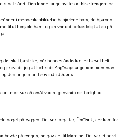
kke rundt såret. Den lange tunge syntes at blive længere og
ælpeånder i menneskeskikkelse besjælede ham, da bjørnen
e til at besjæle ham, og da var det forfærdeligt at se på
ge.
g det skal først ske, når hendes åndedræt er blevet helt
íngeq prøvede jeg at helbrede Angînaqs unge søn, som man
 – og den unge mand sov ind i døden«.
iksen, men var så småt ved at genvinde sin førlighed.
de noget på ryggen. Det var Iarqa far, Ũmîtsuk, der kom for
n havde på ryggen, og gav det til Maratse. Det var et halvt