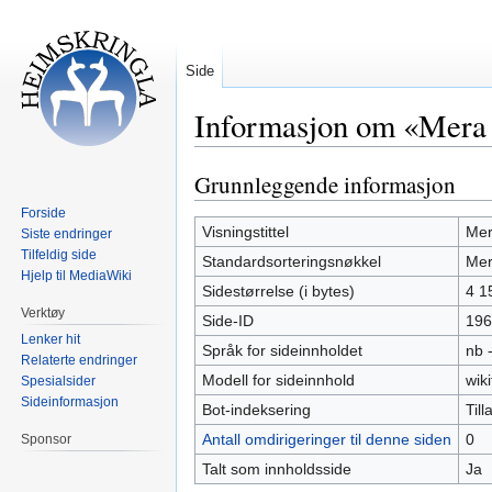
Side
Informasjon om «Mer
Grunnleggende informasjon
Hopp
Hopp
til
til
Forside
navigering
søk
Visningstittel
Me
Siste endringer
Tilfeldig side
Standardsorteringsnøkkel
Me
Hjelp til MediaWiki
Sidestørrelse (i bytes)
4 1
Verktøy
Side-ID
196
Lenker hit
Språk for sideinnholdet
nb 
Relaterte endringer
Modell for sideinnhold
wiki
Spesialsider
Sideinformasjon
Bot-indeksering
Tilla
Antall omdirigeringer til denne siden
0
Sponsor
Talt som innholdsside
Ja