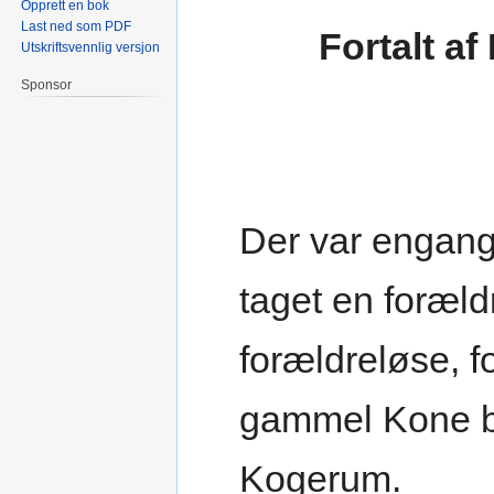
Opprett en bok
Last ned som PDF
Fortalt a
Utskriftsvennlig versjon
Sponsor
Der var engang
taget en foræld
forældreløse, f
gammel Kone b
Kogerum.