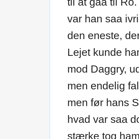
til at gaa til R
var han saa ivr
den eneste, der
Lejet kunde han 
mod Daggry, ud
men endelig fal
men før hans S
hvad var saa d
stærke tog ham 