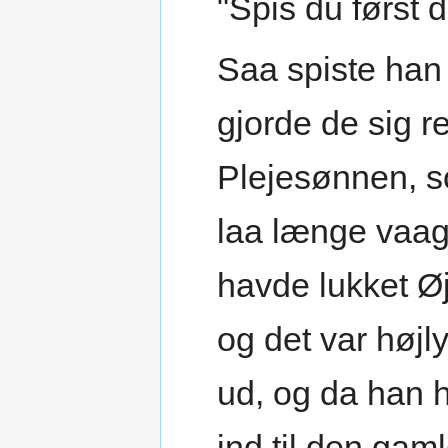
"Spis du først d
Saa spiste han
gjorde de sig re
Plejesønnen, so
laa længe vaag
havde lukket Ø
og det var højl
ud, og da han h
ind til den gam