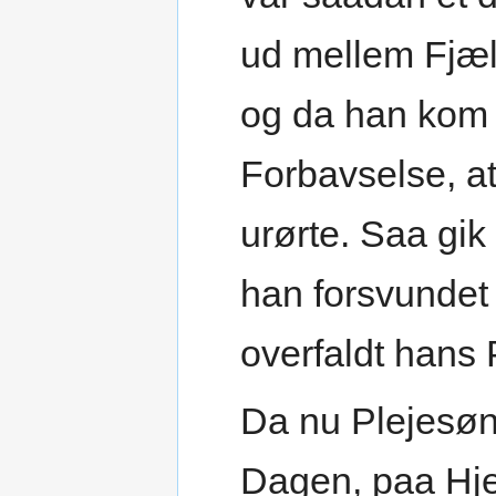
ud mellem Fjæl
og da han kom n
Forbavselse, at
urørte. Saa gik
han forsvundet
overfaldt hans 
Da nu Plejesøn
Dagen, paa Hje