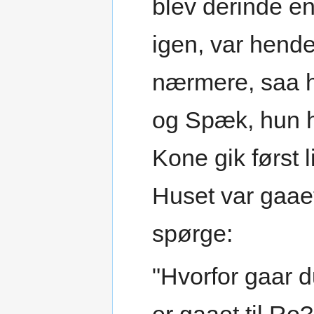
blev derinde e
igen, var hend
nærmere, saa ha
og Spæk, hun h
Kone gik først l
Huset var gaaet 
spørge:
"Hvorfor gaar d