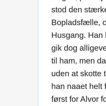
stod den stærk
Bopladsfælle, o
Husgang. Han b
gik dog alligev
til ham, men d
uden at skotte t
han naaet helt 
først for Alvor 