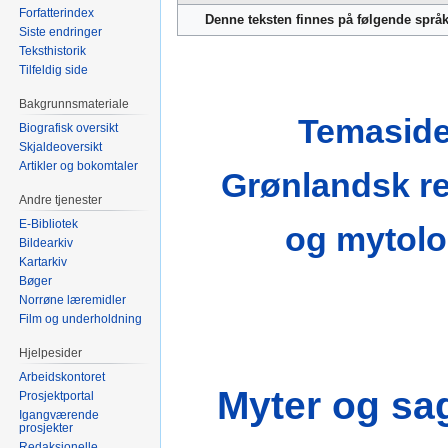
til
til
Forfatterindex
Denne teksten finnes på følgende språ
navigering
søk
Siste endringer
Teksthistorik
Tilfeldig side
Bakgrunnsmateriale
Temaside
Biografisk oversikt
Skjaldeoversikt
Artikler og bokomtaler
Grønlandsk re
Andre tjenester
E-Bibliotek
og mytolo
Bildearkiv
Kartarkiv
Bøger
Norrøne læremidler
Film og underholdning
Hjelpesider
Arbeidskontoret
Myter og sa
Prosjektportal
Igangværende
prosjekter
Redaksjonelle