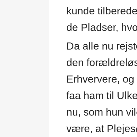
kunde tilberede 
de Pladser, hvo
Da alle nu rejs
den forældrelø
Erhververe, og
faa ham til Ulk
nu, som hun vi
være, at Pleje