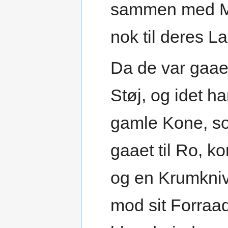
sammen med Mø
nok til deres L
Da de var gaaet
Støj, og idet h
gamle Kone, so
gaaet til Ro, 
og en Krumkniv
mod sit Forraa