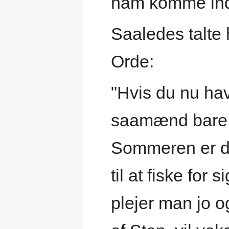
ham komme ind
Saaledes talte 
Orde:
"Hvis du nu hav
saamænd bare 
Sommeren er de
til at fiske for
plejer man jo o