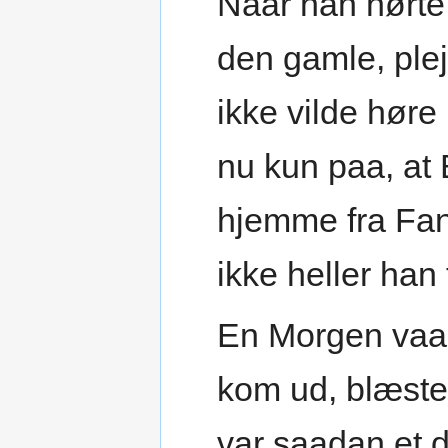
Naar han hørte
den gamle, plej
ikke vilde hør
nu kun paa, at
hjemme fra Fan
ikke heller han
En Morgen vaa
kom ud, blæste
var saadan et de