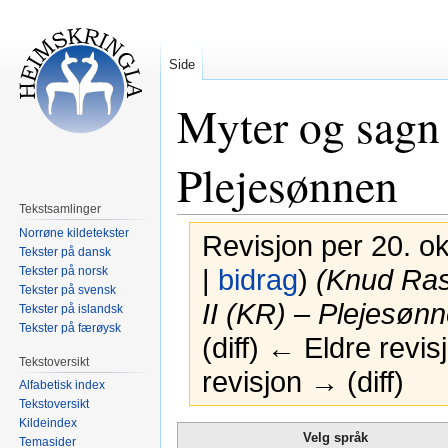
Side
Myter og sagn 
Plejesønnen
Tekstsamlinger
Norrøne kildetekster
Revisjon per 20. ok
Tekster på dansk
Tekster på norsk
|
bidrag
)
(Knud Ras
Tekster på svensk
II (KR) – Plejesøn
Tekster på islandsk
Tekster på færøysk
(diff) ← Eldre revi
Tekstoversikt
revisjon → (diff)
Alfabetisk index
Tekstoversikt
Kildeindex
Hopp
Hopp
Velg språk
Temasider