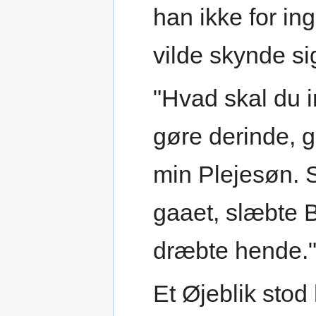
han ikke for i
vilde skynde si
"Hvad skal du i
gøre derinde, g
min Plejesøn. S
gaaet, slæbte 
dræbte hende.
Et Øjeblik stod