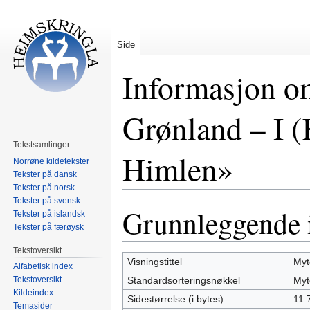
Side
Informasjon o
Grønland – I 
Tekstsamlinger
Himlen»
Norrøne kildetekster
Tekster på dansk
Tekster på norsk
Tekster på svensk
Grunnleggende 
Hopp
Hopp
Tekster på islandsk
til
til
Tekster på færøysk
navigering
søk
Tekstoversikt
Visningstittel
Myt
Alfabetisk index
Standardsorteringsnøkkel
Myt
Tekstoversikt
Kildeindex
Sidestørrelse (i bytes)
11 
Temasider