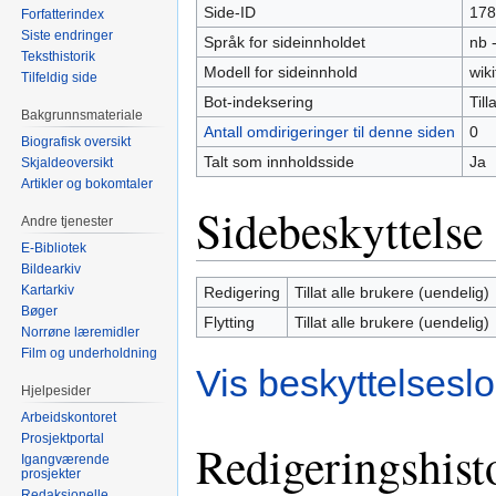
Side-ID
178
Forfatterindex
Siste endringer
Språk for sideinnholdet
nb 
Teksthistorik
Modell for sideinnhold
wiki
Tilfeldig side
Bot-indeksering
Tilla
Bakgrunnsmateriale
Antall omdirigeringer til denne siden
0
Biografisk oversikt
Talt som innholdsside
Ja
Skjaldeoversikt
Artikler og bokomtaler
Sidebeskyttelse
Andre tjenester
E-Bibliotek
Bildearkiv
Kartarkiv
Redigering
Tillat alle brukere (uendelig)
Bøger
Flytting
Tillat alle brukere (uendelig)
Norrøne læremidler
Film og underholdning
Vis beskyttelsesl
Hjelpesider
Arbeidskontoret
Prosjektportal
Redigeringshist
Igangværende
prosjekter
Redaksjonelle