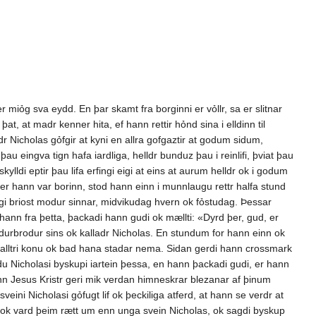
r miỏg sva eydd. En þar skamt fra borginni er vỏllr, sa er slitnar
t, at madr kenner hita, ef hann rettir hỏnd sina i elldinn til
dr Nicholas gỏfgir at kyni en allra gofgaztir at godum sidum,
au eingva tign hafa iardliga, helldr bunduz þau i reinlifi, þviat þau
lldi eptir þau lifa erfingi eigi at eins at aurum helldr ok i godum
 er hann var borinn, stod hann einn i munnlaugu rettr halfa stund
degi briost modur sinnar, midvikudag hvern ok fỏstudag. Þessar
hann fra þetta, þackadi hann gudi ok mællti: «Dyrd þer, gud, er
odurbrodur sins ok kalladr Nicholas. En stundum for hann einn ok
nn halltri konu ok bad hana stadar nema. Sidan gerdi hann crossmark
du Nicholasi byskupi iartein þessa, en hann þackadi gudi, er hann
ttinn Jesus Kristr geri mik verdan himneskrar blezanar af þinum
ini Nicholasi gỏfugt lif ok þeckiliga atferd, at hann se verdr at
p, ok vard þeim rætt um enn unga svein Nicholas, ok sagdi byskup