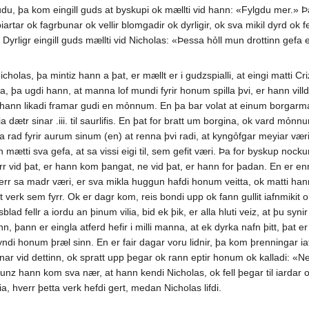
du, þa kom eingill guds at byskupi ok mællti vid hann: «Fylgdu mer.» Þa 
biartar ok fagrbunar ok vellir blomgadir ok dyrligir, ok sva mikil dyrd ok 
 Dyrligr eingill guds mællti vid Nicholas: «Þessa hỏll mun drottinn gefa
olas, þa mintiz hann a þat, er mællt er i gudzspialli, at eingi matti Criz
na, þa ugdi hann, at manna lof mundi fyrir honum spilla þvi, er hann villdi
t hann likadi framar gudi en mỏnnum. En þa bar volat at einum borgarman
lia dætr sinar .iii. til saurlifis. En þat for bratt um borgina, ok vard m
a rad fyrir aurum sinum (en) at renna þvi radi, at kyngỏfgar meyiar væri ti
 mætti sva gefa, at sa vissi eigi til, sem gefit væri. Þa for byskup nockur
rr vid þat, er hann kom þangat, ne vid þat, er hann for þadan. En er enn 
hverr sa madr væri, er sva mikla huggun hafdi honum veitta, ok matti han
kt verk sem fyrr. Ok er dagr kom, reis bondi upp ok fann gullit iafnmikit o
sblad fellr a iordu an þinum vilia, bid ek þik, er alla hluti veiz, at þu sy
þann er eingla atferd hefir i milli manna, at ek dyrka nafn þitt, þat er
di honum þræl sinn. En er fair dagar voru lidnir, þa kom þrenningar iati 
nar vid dettinn, ok spratt upp þegar ok rann eptir honum ok kalladi: «Nem
 unz hann kom sva nær, at hann kendi Nicholas, ok fell þegar til iardar
, hverr þetta verk hefdi gert, medan Nicholas lifdi.