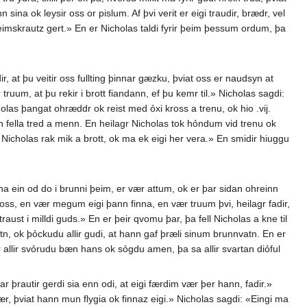
sina ok leysir oss or pislum. Af þvi verit er eigi traudir, brædr, vel
l heimskrautz gert.» En er Nicholas taldi fyrir þeim þessum ordum, þa
, at þu veitir oss fullting þinnar gæzku, þviat oss er naudsyn at
 truum, at þu rekir i brott fiandann, ef þu kemr til.» Nicholas sagdi:
olas þangat ohræddr ok reist med ỏxi kross a trenu, ok hio .vij.
 fella tred a menn. En heilagr Nicholas tok hỏndum vid trenu ok
t Nicholas rak mik a brott, ok ma ek eigi her vera.» En smidir hiuggu
a ein od do i brunni þeim, er vær attum, ok er þar sidan ohreinn
oss, en vær megum eigi þann finna, en vær truum þvi, heilagr fadir,
ust i milldi guds.» En er þeir qvomu þar, þa fell Nicholas a kne til
atn, ok þỏckudu allir gudi, at hann gaf þræli sinum brunnvatn. En er
er allir svỏrudu bæn hans ok sỏgdu amen, þa sa allir svartan diỏful
þrautir gerdi sia enn odi, at eigi færdim vær þer hann, fadir.»
, þviat hann mun flygia ok finnaz eigi.» Nicholas sagdi: «Eingi ma