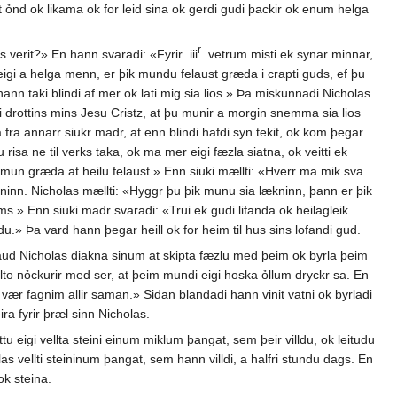
at ỏnd ok likama ok for leid sina ok gerdi gudi þackir ok enum helga
r
 verit?» En hann svaradi: «Fyrir .iii
. vetrum misti ek synar minnar,
eigi a helga menn, er þik mundu felaust græda i crapti guds, ef þu
nn taki blindi af mer ok lati mig sia lios.» Þa miskunnadi Nicholas
 drottins mins Jesu Cristz, at þu munir a morgin snemma sia lios
fra annarr siukr madr, at enn blindi hafdi syn tekit, ok kom þegar
rdu risa ne til verks taka, ok ma mer eigi fæzla siatna, ok veitti ek
mun græda at heilu felaust.» Enn siuki mællti: «Hverr ma mik sva
ninn. Nicholas mællti: «Hyggr þu þik munu sia lækninn, þann er þik
ms.» Enn siuki madr svaradi: «Trui ek gudi lifanda ok heilagleik
u.» Þa vard hann þegar heill ok for heim til hus sins lofandi gud.
aud Nicholas diakna sinum at skipta fæzlu med þeim ok byrla þeim
ællto nỏckurir med ser, at þeim mundi eigi hoska ỏllum dryckr sa. En
t vær fagnim allir saman.» Sidan blandadi hann vinit vatni ok byrladi
ra fyrir þræl sinn Nicholas.
tu eigi vellta steini einum miklum þangat, sem þeir villdu, ok leitudu
holas vellti steininum þangat, sem hann villdi, a halfri stundu dags. En
ok steina.