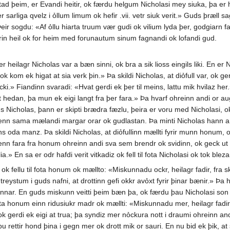
d þeim, er Evandi heitir, ok færdu helgum Nicholasi mey siuka, þa er hv
sarliga qvelz i ỏllum limum ok hefir .vii. vetr siuk verit.» Guds þræll sag
Þeir sogdu: «Af ỏllu hiarta truum vær gudi ok vilium lyda þer, godgiarn 
rin heil ok for heim med forunautum sinum fagnandi ok lofandi gud.
 heilagr Nicholas var a bæn sinni, ok bra a sik lioss eingils liki. En er
 ok kom ek higat at sia verk þin.» Þa skildi Nicholas, at diỏfull var, o
cki.» Fiandinn svaradi: «Hvat gerdi ek þer til meins, lattu mik hvilaz her.
tt hedan, þa mun ek eigi langt fra þer fara.» Þa hvarf ohreinn andi or au
ags Nicholas, þann er skipti brædra fæzlu, þeira er voru med Nicholasi, o
nn sama mælandi margar orar ok gudlastan. Þa minti Nicholas hann a þat
n ens oda manz. Þa skildi Nicholas, at diỏfullinn mællti fyrir munn honu
senn fara fra honum ohreinn andi sva sem brendr ok svidinn, ok geck ut i 
a.» En sa er odr hafdi verit vitkadiz ok fell til fota Nicholasi ok tok blez
ok fellu til fota honum ok mællto: «Miskunnadu ockr, heilagr fadir, fra s
eystum i guds nafni, at drottinn gefi okkr avỏxt fyrir þinar bænir.» Þa 
 sinnar. En guds miskunn veitti þeim bæn þa, ok færdu þau Nicholasi son
 fota honum einn ridusiukr madr ok mællti: «Miskunnadu mer, heilagr fadir, 
k gerdi ek eigi at trua; þa syndiz mer nỏckura nott i draumi ohreinn an
n þu rettir hond þina i gegn mer ok drott mik or sauri. En nu bid ek þik, 