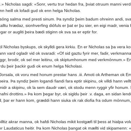
mi.» Nicholas sagdi: «Sonr, vertu trur hedan fra, þviat otruum manni verda 
ann heill ok lofadi gud ok enn helga Nicholas.
ỏng salma med presti sinum. Þa syndiz þeim badum ohreinn andi, sva s
kalltu hrædaz, sionhverfing diỏfuls er þat er þu sier, en eigi madr, venia
ar or augliti þeira bædi stiginn ok sva sa er eptir for.
 Nicholas byskups, ok skylldi gera kirkiu. En er Nicholas sa þa vera 
nn vard ogladr vid ok svaradi: «Of sid gaztu fyrir mer, fadir, verkmanna þ
yggr, brodir, ok sel mer leitinu, ok skiptumhonum med verkmỏnnum.» En þ
rdu þeir þackir gudi ok enum helga Nicholasi.
til Jorsala, ok voru med honum prestar hans .iii. Amoti ok Artheman ok E
eira. Þa syndiz þeim logandi fiandi fara eptir skipinu, ok villdi hann v
ll nidr a skipinu, ok la sem daudr væri, ok stodu menn ryggir yfir honum
afni drottins.» Þa kom þegar byr, ok sigldu þeir .v. daga, en sidan lendu
ad, þar er hann kom, græddi hann siuka ok rak diofia fra odum mỏnnum, 
pilltiz akrar manna, ok hafdi Nicholas mikit kostgæfi til þess at hialpa
er Laudaticus heitir. Þa kom Nicholas þangat ok mællti vid skipamenn: «Yd