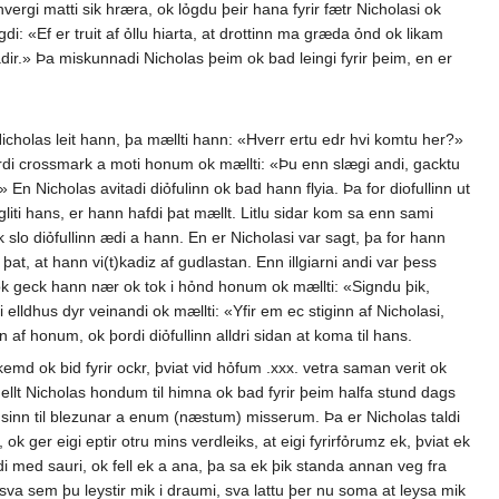
ergi matti sik hræra, ok lỏgdu þeir hana fyrir fætr Nicholasi ok
di: «Ef er truit af ỏllu hiarta, at drottinn ma græda ỏnd ok likam
fadir.» Þa miskunnadi Nicholas þeim ok bad leingi fyrir þeim, en er
 Nicholas leit hann, þa mællti hann: «Hverr ertu edr hvi komtu her?»
k gerdi crossmark a moti honum ok mællti: «Þu enn slægi andi, gacktu
» En Nicholas avitadi diỏfulinn ok bad hann flyia. Þa for diofullinn ut
gliti hans, er hann hafdi þat mællt. Litlu sidar kom sa enn sami
k slo diỏfullinn ædi a hann. En er Nicholasi var sagt, þa for hann
, at hann vi(t)kadiz af gudlastan. Enn illgiarni andi var þess
m, ok geck hann nær ok tok i hỏnd honum ok mællti: «Signdu þik,
elldhus dyr veinandi ok mællti: «Yfir em ec stiginn af Nicholasi,
an af honum, ok þordi diỏfullinn alldri sidan at koma til hans.
kemd ok bid fyrir ockr, þviat vid hỏfum .xxx. vetra saman verit ok
hellt Nicholas hondum til himna ok bad fyrir þeim halfa stund dags
 sinn til blezunar a enum (næstum) misserum. Þa er Nicholas taldi
ok ger eigi eptir otru mins verdleiks, at eigi fyrirfỏrumz ek, þviat ek
di med sauri, ok fell ek a ana, þa sa ek þik standa annan veg fra
at sva sem þu leystir mik i draumi, sva lattu þer nu soma at leysa mik