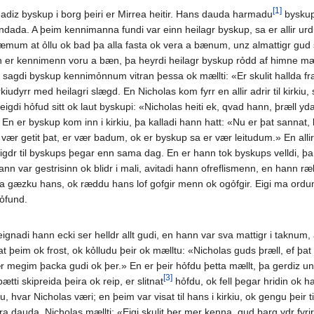
[1]
iz byskup i borg þeiri er Mirrea heitir. Hans dauda harmadu
byskup
ada. A þeim kennimanna fundi var einn heilagr byskup, sa er allir urdu a þ
æmum at ỏllu ok bad þa alla fasta ok vera a bænum, unz almattigr gud 
n er kennimenn voru a bæn, þa heyrdi heilagr byskup rỏdd af himne mælandi
a sagdi byskup kennimỏnnum vitran þessa ok mællti: «Er skulit hallda f
irkiudyrr med heilagri slægd. En Nicholas kom fyrr en allir adrir til kir
igdi hỏfud sitt ok laut byskupi: «Nicholas heiti ek, qvad hann, þræll y
 En er byskup kom inn i kirkiu, þa kalladi hann hatt: «Nu er þat sannat, 
vær getit þat, er vær badum, ok er byskup sa er vær leitudum.» En allir ur
vigdr til byskups þegar enn sama dag. En er hann tok byskups velldi, þa 
n var gestrisinn ok blidr i mali, avitadi hann ofreflismenn, en hann ræ
gæzku hans, ok ræddu hans lof gofgir menn ok ogỏfgir. Eigi ma ordum skr
 ỏfund.
gnadi hann ecki ser helldr allt gudi, en hann var sva mattigr i taknum, at
at þeim ok frost, ok kỏlludu þeir ok mælltu: «Nicholas guds þræll, ef þat
megim þacka gudi ok þer.» En er þeir hỏfdu þetta mællt, þa gerdiz undar
[3]
tti skipreida þeira ok reip, er slitnat
hỏfdu, ok fell þegar hridin ok haf
, hvar Nicholas væri; en þeim var visat til hans i kirkiu, ok gengu þeir til
a dauda. Nicholas mællti: «Eigi skulit þer mer kenna, gud barg ydr fyrir t