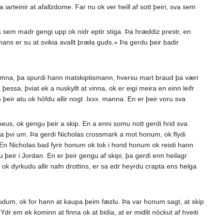
iarteinir at afallzdome. Far nu ok ver heill af sott þeiri, sva sem
em madr gengi upp ok nidr eptir stiga. Þa hræddiz prestr, en
 hans er su at svikia avallt þræla guds.» Þa gerdu þeir badir
komna, þa spurdi hann matskiptismann, hversu mart braud þa væri
essa, þviat ek a nuskyllt at vinna, ok er eigi meira en einn leifr
eir atu ok hỏfdu allir nogt .lxxx. manna. En er þeir voru sva
meus, ok gengu þeir a skip. En a enni somu nott gerdi hrid sva
ellta þvi um. Þa gerdi Nicholas crossmark a mot honum, ok flydi
. En Nicholas bad fyrir honum ok tok i hond honum ok reisti hann
 þeir i Jordan. En er þeir gengu af skipi, þa gerdi enn heilagr
ok dyrkudu allir nafn drottins, er sa edr heyrdu crapta ens helga
 voludum, ok for hann at kaupa þeim fæzlu. Þa var honum sagt, at skip
r em ek kominn at finna ok at bidia, at er midlit nỏckut af hveiti