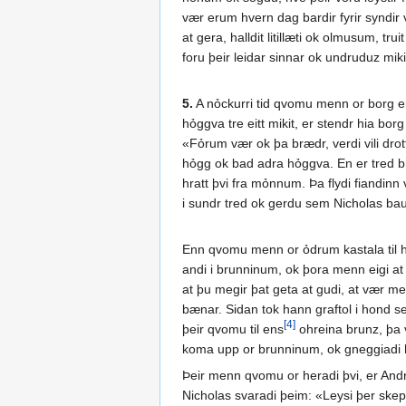
vær erum hvern dag bardir fyrir syndir vo
at gera, halldit litillæti ok olmusum, t
foru þeir leidar sinnar ok undruduz miki
5.
A nỏckurri tid qvomu menn or borg einn
hỏggva tre eitt mikit, er stendr hia borg
«Fỏrum vær ok þa brædr, verdi vili drot
hỏgg ok bad adra hỏggva. En er tred br
hratt þvi fra mỏnnum. Þa flydi fiandinn 
i sundr tred ok gerdu sem Nicholas ba
Enn qvomu menn or ỏdrum kastala til he
andi i brunninum, ok þora menn eigi at
at þu megir þat geta at gudi, at vær me
bænar. Sidan tok hann graftol i hond se
[4]
þeir qvomu til ens
ohreina brunz, þa v
koma upp or brunninum, ok gneggiadi ha
Þeir menn qvomu or heradi þvi, er Andro
Nicholas svaradi þeim: «Leysi þer skep