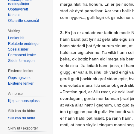
retningslinjer
marga hluti fra honum. En er þeir sofnu
Opphavsrett
stad ok dyrd paradisar. Þar voru hallir 
Kontakt
sem nygerva, gulli fegri ok gimsteinum.
Ofte stilte spørsmål
Verktøy
2.
En þa er andadr var fadir ok modir Nich
Lenker hit
hann barst þat fyrir at gefa alla eigu si
Relaterte endringer
hann starfadi þat fyrir aurum sinum, a
Spesialsider
hafdi ser eigi atvinnu. Þa villdi hann se
Permanent lenke
þeira, ok þottiz hann eigi mega sia betr
Sideinformasjon
verki sinu. Þa leitadi hann þess, ef hann
Eksterne lenker
glugg, er var a husinu, ok vard eingi va
Oppslagsverk
gerdi gudi þackir ok grof sidan eptir, 
Eksterne lenker
ens volada manz litlu sidar ok gerdi sli
«Drottinn gud, er ỏllu rædr, ok ecki lauf
Annonse
overdugum; gerdu mer kunnan þræl þinn, 
Kjøp annonseplass
at vaka allar nætr i gegnum, unz gud syn
Slik kan du bidra
inn i glugginn pundi gullz. En bondi vak
er hann hafdi þat mællt, þa rann hann,
Slik kan du bidra
moti, at hann skylldi eingum manni segia
Skriv ut / eksporter