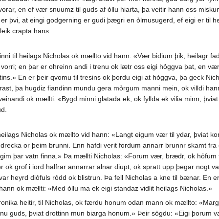
rar, en ef vær snuumz til guds af ỏllu hiarta, þa veitir hann oss miskunn 
ruit er þvi, at eingi godgerning er gudi þægri en ỏlmusugerd, ef eigi er ti
leik crapta hans.
i til heilags Nicholas ok mællto vid hann: «Vær bidium þik, heilagr fadir
 vorri; en þar er ohreinn andi i trenu ok lætr oss eigi hỏggva þat, en vær
tins.» En er þeir qvomu til tresins ok þordu eigi at hỏggva, þa geck Nich
ast, þa hugdiz fiandinn mundu gera mỏrgum manni mein, ok villdi hann
veinandi ok mællti: «Bygd minni glatada ek, ok fyllda ek vilia minn, þvia
ud.
ilags Nicholas ok mællto vid hann: «Langt eigum vær til ydar, þviat kon
 drecka or þeim brunni. Enn hafdi verit fordum annarr brunnr skamt fra 
gim þar vatn finna.» Þa mællti Nicholas: «Forum vær, brædr, ok hỏfum tra
r ok grof i iord halfrar annarrar alnar diupt, ok spratt upp þegar nogt v
ar heyrd diỏfuls rỏdd ok blistrun. Þa fell Nicholas a kne til bænar. En 
nn ok mællti: «Med ỏllu ma ek eigi standaz vidlit heilags Nicholas.»
nika heitir, til Nicholas, ok færdu honum odan mann ok mællto: «Margar 
nu guds, þviat drottinn mun biarga honum.» Þeir sỏgdu: «Eigi þorum vær