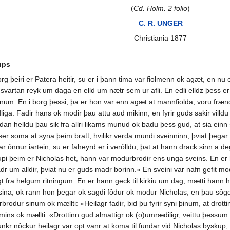
(
Cd. Holm. 2 folio
)
C. R. UNGER
Christiania 1877
ups
 þeiri er Patera heitir, su er i þann tima var fiolmenn ok agæt, en nu e
svartan reyk um daga en elld um nætr sem ur afli. En edli elldz þess er þa
ldinum. En i borg þessi, þa er hon var enn agæt at mannfiolda, voru fræn
iga. Fadir hans ok modir þau attu aud mikinn, en fyrir guds sakir villdu þ
n helldu þau sik fra allri likams munud ok badu þess gud, at sia einn sky
er soma at syna þeim bratt, hvilikr verda mundi sveinninn; þviat þegar
ar ỏnnur iartein, su er faheyrd er i verỏlldu, þat at hann drack sinn a 
kupi þeim er Nicholas het, hann var modurbrodir ens unga sveins. En er 
dr um alldir, þviat nu er guds madr borinn.» En sveini var nafn gefit m
 sagt fra helgum ritningum. En er hann geck til kirkiu um dag, mætti ha
r sina, ok rann hon þegar ok sagdi fỏdur ok modur Nicholas, en þau sỏg
durbrodur sinum ok mællti: «Heilagr fadir, bid þu fyrir syni þinum, at dro
ns ok mællti: «Drottinn gud almattigr ok (o)umrædiligr, veittu þessum sve
unkr nỏckur heilagr var opt vanr at koma til fundar vid Nicholas bysku