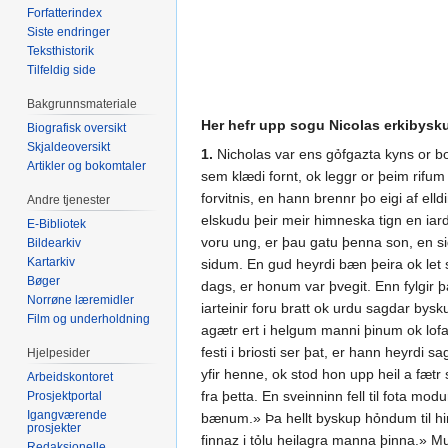
Forfatterindex
Siste endringer
Teksthistorik
Tilfeldig side
Bakgrunnsmateriale
Her hefr upp sogu Nicolas erkibysk
Biografisk oversikt
Skjaldeoversikt
1.
Nicholas var ens gỏfgazta kyns or borg
Artikler og bokomtaler
sem klædi fornt, ok leggr or þeim rifum 
forvitnis, en hann brennr þo eigi af el
Andre tjenester
elskudu þeir meir himneska tign en iardl
E-Bibliotek
voru ung, er þau gatu þenna son, en sida
Bildearkiv
Kartarkiv
sidum. En gud heyrdi bæn þeira ok let s
Bøger
dags, er honum var þvegit. Enn fylgir þ
Norrøne læremidler
iarteinir foru bratt ok urdu sagdar bys
Film og underholdning
agætr ert i helgum manni þinum ok lofa
festi i briosti ser þat, er hann heyrdi
Hjelpesider
yfir henne, ok stod hon upp heil a fæt
Arbeidskontoret
fra þetta. En sveinninn fell til fota mo
Prosjektportal
Igangværende
bænum.» Þa hellt byskup hỏndum til himi
prosjekter
finnaz i tỏlu heilagra manna þinna.» M
Redaksjonelle