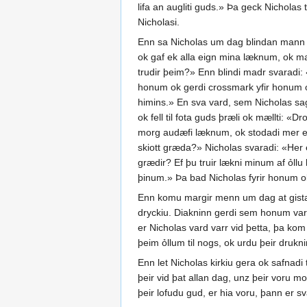
lifa an augliti guds.» Þa geck Nicholas 
Nicholasi.
Enn sa Nicholas um dag blindan mann siti
ok gaf ek alla eign mina læknum, ok mat
trudir þeim?» Enn blindi madr svaradi: 
honum ok gerdi crossmark yfir honum ok
himins.» En sva vard, sem Nicholas sagd
ok fell til fota guds þræli ok mællti: «Dr
morg audæfi læknum, ok stodadi mer eck
skiott græda?» Nicholas svaradi: «Her 
grædir? Ef þu truir lækni minum af ỏllu
þinum.» Þa bad Nicholas fyrir honum ok 
Enn komu margir menn um dag at gista 
dryckiu. Diakninn gerdi sem honum var bo
er Nicholas vard varr vid þetta, þa kom 
þeim ỏllum til nogs, ok urdu þeir drukni
Enn let Nicholas kirkiu gera ok safnadi 
þeir vid þat allan dag, unz þeir voru mod
þeir lofudu gud, er hia voru, þann er sv