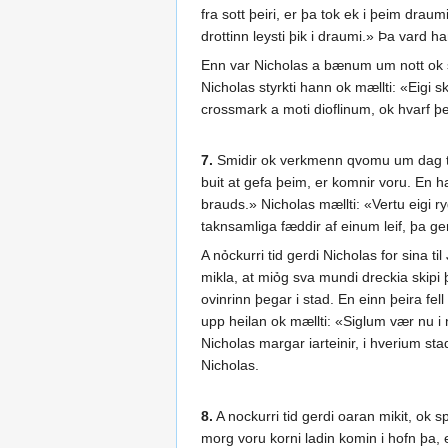
fra sott þeiri, er þa tok ek i þeim drau
drottinn leysti þik i draumi.» Þa vard h
Enn var Nicholas a bænum um nott ok s
Nicholas styrkti hann ok mællti: «Eigi s
crossmark a moti dioflinum, ok hvarf þeg
7.
Smidir ok verkmenn qvomu um dag til
buit at gefa þeim, er komnir voru. En ha
brauds.» Nicholas mællti: «Vertu eigi r
taknsamliga fæddir af einum leif, þa ge
A nỏckurri tid gerdi Nicholas for sina 
mikla, at miỏg sva mundi dreckia skipi þ
ovinrinn þegar i stad. En einn þeira fe
upp heilan ok mællti: «Siglum vær nu i n
Nicholas margar iarteinir, i hverium st
Nicholas.
8.
A nockurri tid gerdi oaran mikit, ok s
morg voru korni ladin komin i hofn þa, 