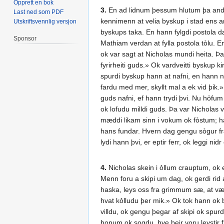
Opprett en bok
3.
En ad lidnum þessum hlutum þa andad
Last ned som PDF
kennimenn at velia byskup i stad ens and
Utskriftsvennlig versjon
byskups taka. En hann fylgdi postola d
Sponsor
Mathiam verdan at fylla postola tỏlu. E
ok var sagt at Nicholas mundi heita. Þ
fyrirheiti guds.» Ok vardveitti byskup k
spurdi byskup hann at nafni, en hann ne
fardu med mer, skyllt mal a ek vid þik.»
guds nafni, ef hann trydi þvi. Nu hỏfum 
ok lofudu milldi guds. Þa var Nicholas 
mæddi likam sinn i vokum ok fỏstum; han
hans fundar. Hvern dag gengu sỏgur fra 
lydi hann þvi, er eptir ferr, ok leggi nidr
4.
Nicholas skein i ỏllum crauptum, ok ei
Menn foru a skipi um dag, ok gerdi rid 
haska, leys oss fra grimmum sæ, at vær 
hvat kỏlludu þer mik.» Ok tok hann ok bæ
villdu, ok gengu þegar af skipi ok spurdu
honum ok sogdu, hve þeir voru leystir fr