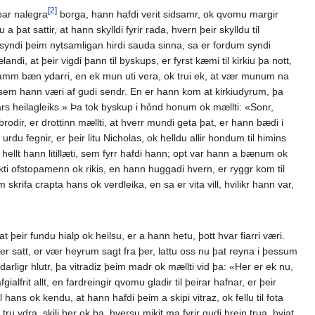
[2]
ar nalegra
borga, hann hafdi verit sidsamr, ok qvomu margir
at sattir, at hann skylldi fyrir rada, hvern þeir skylldu til
syndi þeim nytsamligan hirdi sauda sinna, sa er fordum syndi
, at þeir vigdi þann til byskups, er fyrst kæmi til kirkiu þa nott,
ramm bæn ydarri, en ek mun uti vera, ok trui ek, at vær munum na
kiu, sem hann væri af gudi sendr. En er hann kom at kirkiudyrum, þa
dars heilagleiks.» Þa tok byskup i hỏnd honum ok mællti: «Sonr,
brodir, er drottinn mællti, at hverr mundi geta þat, er hann bædi i
du fegnir, er þeir litu Nicholas, ok helldu allir hondum til himins
hellt hann litillæti, sem fyrr hafdi hann; opt var hann a bænum ok
kti ofstopamenn ok rikis, en hann huggadi hvern, er ryggr kom til
ifa crapta hans ok verdleika, en sa er vita vill, hvilikr hann var,
 þeir fundu hialp ok heilsu, er a hann hetu, þott hvar fiarri væri.
 er satt, er vær heyrum sagt fra þer, lattu oss nu þat reyna i þessum
ligr hlutr, þa vitradiz þeim madr ok mællti vid þa: «Her er ek nu,
gialfrit allt, en fardreingir qvomu gladir til þeirar hafnar, er þeir
 hans ok kendu, at hann hafdi þeim a skipi vitraz, ok fellu til fota
ru ydra, skili þer ok þa, hversu mikit ma fyrir gudi hrein trua, þviat