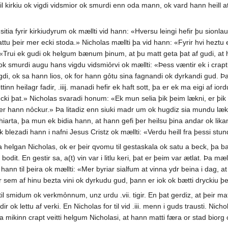
til kirkiu ok vigdi vidsmior ok smurdi enn oda mann, ok vard hann heill 
a fyrir kirkiudyrum ok mællti vid hann: «Hversu leingi hefir þu sionlaus
tu þeir mer ecki stoda.» Nicholas mællti þa vid hann: «Fyrir hvi heztu 
«Trui ek gudi ok helgum bænum þinum, at þu matt geta þat af gudi, at ha
 smurdi augu hans vigdu vidsmiỏrvi ok mællti: «Þess væntir ek i crapti
i, ok sa hann lios, ok for hann gỏtu sina fagnandi ok dyrkandi gud. Þa 
ottinn heilagr fadir, .iiij. manadi hefir ek haft sott, þa er ek ma eigi af io
i þat.» Nicholas svaradi honum: «Ek mun selia þik þeim lækni, er þik 
er hann nỏckur.» Þa litadiz enn siuki madr um ok hugdiz sia mundu læk
 hiarta, þa mun ek bidia hann, at hann gefi þer heilsu þina andar ok lika
blezadi hann i nafni Jesus Cristz ok mællti: «Verdu heill fra þessi stund
helgan Nicholas, ok er þeir qvomu til gestaskala ok satu a beck, þa b
dit. En gestir sa, a(t) vin var i litlu keri, þat er þeim var ætlat. Þa m
hann til þeira ok mællti: «Mer byriar sialfum at vinna ydr beina i dag, a
r sem af hinu bezta vini ok dyrkudu gud, þann er iok ok bætti dryckiu þei
til smidum ok verkmỏnnum, unz urdu .vii. tigir. En þat gerdiz, at þeir mat
ir ok lettu af verki. En Nicholas for til vid .iii. menn i guds trausti. Nic
a mikinn crapt veitti helgum Nicholasi, at hann matti færa or stad biorg 