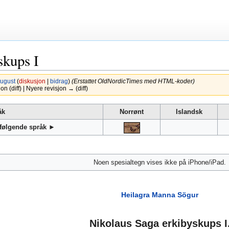
skups I
ugust
(
diskusjon
|
bidrag
)
(Erstattet OldNordicTimes med HTML-koder)
 (diff) | Nyere revisjon → (diff)
åk
Norrønt
Islandsk
 følgende språk ►
Noen spesialtegn vises ikke på iPhone/iPad.
Heilagra Manna Sögur
Nikolaus Saga erkibyskups I