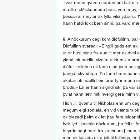
Tveir menn qvomu nordan um fiall or sta
mællto: «Miskunnadu þessi vorri mey, er 
þessarrar meyiar ok fylla vilia ydarn.» 
hann hafdi lokit bæn sinni, þa vard mæ
6.
A nỏckurum degi kom diỏfullinn, þar er
Diofullinn svaradi: «Eingill guds em ek,
ut or husi minu fra augliti mer ok dvel e
ylandi ok mællti: «Þottu rekir mik a bro
diỏfull i elldhus ok fann einn þion heil
þangat skyndiliga. Þa fann hann þann e
akafari ok mællti fleiri orar fyrir mun
brodir.» En er hann signdi sik, þa var 
þviat hann lætr mik hvergi gera minn vili
Hion .ii. qvomu til Nicholas enn um dag 
megum eigi son ala, en vid væntum ok tr
ok blezadi þeim ok let þau fara leidar
fyrir lyd i kastala nỏckurum, þa fell til
heyrda sagt mart fra iarteinum þinum, o
mer, ok kallada ek a þik til fulltings, e