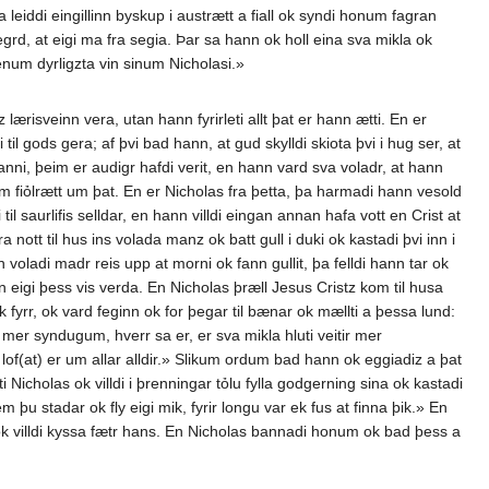
leiddi eingillinn byskup i austrætt a fiall ok syndi honum fagran
fegrd, at eigi ma fra segia. Þar sa hann ok holl eina sva mikla ok
 enum dyrligzta vin sinum Nicholasi.»
 lærisveinn vera, utan hann fyrirleti allt þat er hann ætti. En er
 til gods gera; af þvi bad hann, at gud skylldi skiota þvi i hug ser, at
ni, þeim er audigr hafdi verit, en hann vard sva voladr, at hann
ỏnnum fiỏlrætt um þat. En er Nicholas fra þetta, þa harmadi hann vesold
l saurlifis selldar, en hann villdi eingan annan hafa vott en Crist at
a nott til hus ins volada manz ok batt gull i duki ok kastadi þvi inn i
voladi madr reis upp at morni ok fann gullit, þa felldi hann tar ok
n eigi þess vis verda. En Nicholas þræll Jesus Cristz kom til husa
k fyrr, ok vard feginn ok for þegar til bænar ok mællti a þessa lund:
nir mer syndugum, hverr sa er, er sva mikla hluti veitir mer
 lof(at) er um allar alldir.» Slikum ordum bad hann ok eggiadiz a þat
Nicholas ok villdi i þrenningar tỏlu fylla godgerning sina ok kastadi
 þu stadar ok fly eigi mik, fyrir longu var ek fus at finna þik.» En
 ok villdi kyssa fætr hans. En Nicholas bannadi honum ok bad þess a