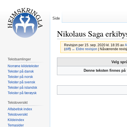
Side
Nikolaus Saga erkiby
Revisjon per 15. sep. 2020 kl. 18:35 av
A
(
diff
)
← Eldre revisjon
| Nåværende revisjon
Tekstsamlinger
Hopp
Hopp
Velg spr
Norrøne kildetekster
til
til
Denne teksten finnes på
Tekster på dansk
navigering
søk
Tekster på norsk
Tekster på svensk
Tekster på islandsk
Tekster på færøysk
Tekstoversikt
Alfabetisk index
Tekstoversikt
Kildeindex
Temasider