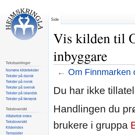
Side
Vis kilden til
inbyggare
Tekstsamlinger
←
Om Finnmarken o
Norrøne kildetekster
Tekster på dansk
Tekster på norsk
Hopp
Hopp
Du har ikke tillate
Tekster på svensk
til
til
Tekster på islandsk
navigering
søk
Tekster på færøysk
Handlingen du prø
Tekstoversikt
Alfabetisk index
brukere i gruppa
Tekstoversikt
Kildeindex
Temasider