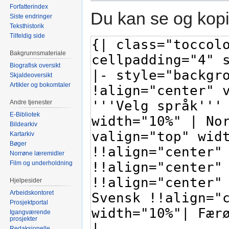
Forfatterindex
Du kan se og kopi
Siste endringer
Teksthistorik
Tilfeldig side
Bakgrunnsmateriale
Biografisk oversikt
Skjaldeoversikt
Artikler og bokomtaler
Andre tjenester
E-Bibliotek
Bildearkiv
Kartarkiv
Bøger
Norrøne læremidler
Film og underholdning
Hjelpesider
Arbeidskontoret
Prosjektportal
Igangværende
prosjekter
Redaksjonelle