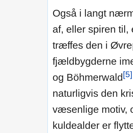
Også i langt nærm
af, eller spiren ti
træffes den i Øvre
fjældbygderne ime
[5]
og Böhmerwald
naturligvis den k
væsenlige motiv, 
kuldealder er flyt