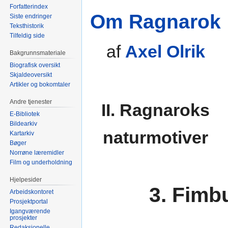
Forfatterindex
Om Ragnarok
Siste endringer
Teksthistorik
Tilfeldig side
af
Axel Olrik
Bakgrunnsmateriale
Biografisk oversikt
Skjaldeoversikt
Artikler og bokomtaler
Andre tjenester
II. Ragnaroks
E-Bibliotek
Bildearkiv
naturmotiver
Kartarkiv
Bøger
Norrøne læremidler
Film og underholdning
Hjelpesider
3. Fimb
Arbeidskontoret
Prosjektportal
Igangværende
prosjekter
Redaksjonelle