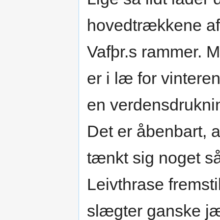
hovedtrækkene af
Vafþr.s rammer. 
er i læ for vinter
en verdensdrukning
Det er åbenbart, at
tænkt sig noget s
Leivthrase fremst
slægter ganske j