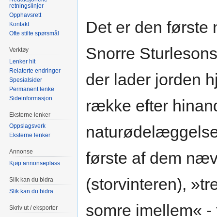
retningslinjer
Opphavsrett
Det er den første 
Kontakt
Ofte stilte spørsmål
Snorre Sturlesons
Verktøy
Lenker hit
Relaterte endringer
der lader jorden 
Spesialsider
Permanent lenke
Sideinformasjon
række efter hinan
Eksterne lenker
Oppslagsverk
naturødelæggelse
Eksterne lenker
Annonse
første af dem næv
Kjøp annonseplass
(storvinteren), »t
Slik kan du bidra
Slik kan du bidra
somre imellem« - 
Skriv ut / eksporter