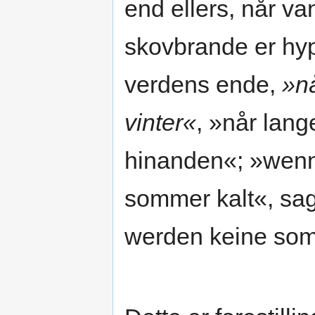
end ellers, når va
skovbrande er hy
verdens ende,
»nå
vinter«
, »når lang
hinanden«; »wenn 
sommer kalt«, sa
werden keine som