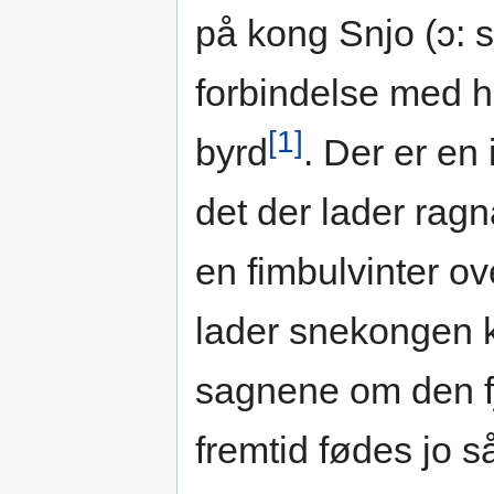
på kong Snjo (ɔ: 
forbindelse med 
[1]
byrd
. Der er en
det der lader ragn
en fimbulvinter ov
lader snekongen ku
sagnene om den f
fremtid fødes jo 