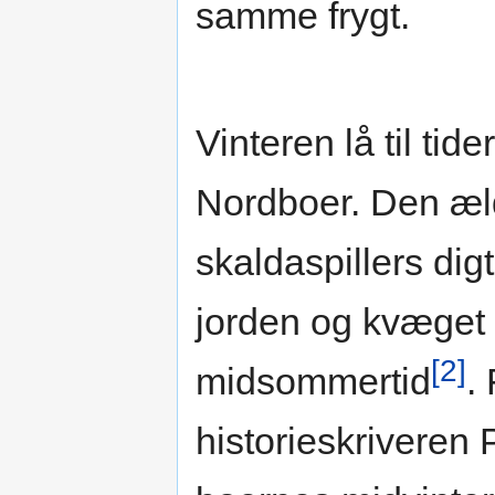
samme frygt.
Vinteren lå til ti
Nordboer. Den æld
skaldaspillers dig
jorden og kvæget 
[2]
midsommertid
.
historieskriveren