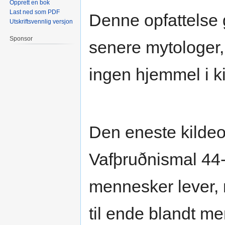
Opprett en bok
Last ned som PDF
Denne opfattelse 
Utskriftsvennlig versjon
Sponsor
senere mytologer,
ingen hjemmel i k
Den eneste kildeop
Vafþruðnismal 44-
mennesker lever, 
til ende blandt m