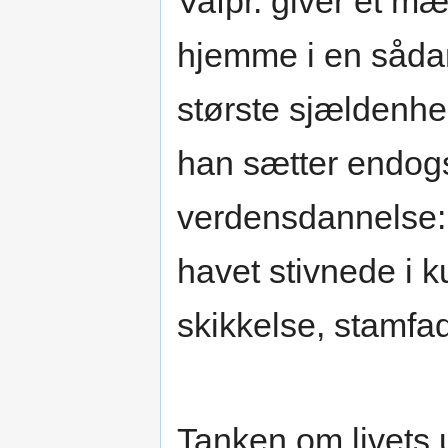
Vafþr. giver et mæ
hjemme i en såda
største sjældenhed,
han sætter endogs
verdensdannelse: 
havet stivnede i 
skikkelse, stamfa
Tanken om livets 