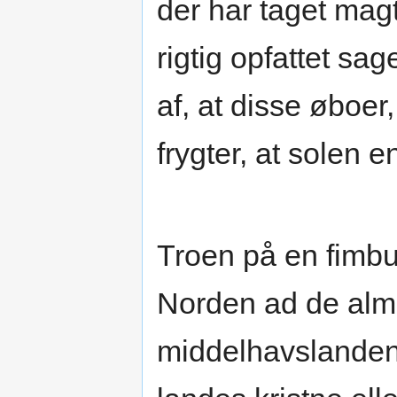
der har taget ma
rigtig opfattet s
af, at disse øboer
frygter, at solen e
Troen på en fimbul
Norden ad de almin
middelhavslandene