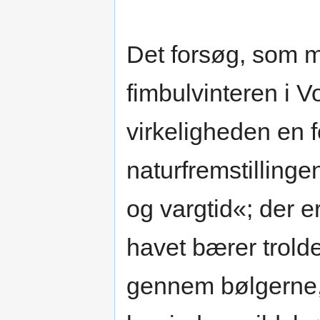
Det forsøg, som m
fimbulvinteren i V
virkeligheden en f
naturfremstillingen
og vargtid«; der 
havet bærer trold
gennem bølgerne,