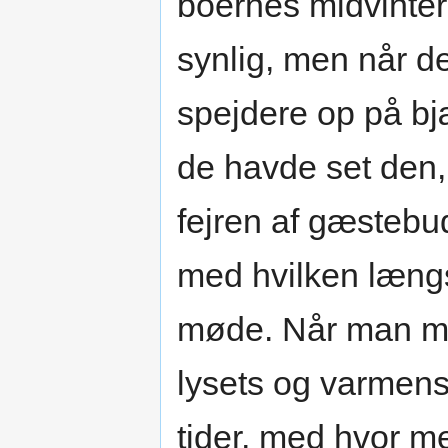
boernes midvinters
synlig, men når d
spejdere op på bj
de havde set den,
fejren af gæstebu
med hvilken længs
møde. Når man med
lysets og varmens 
tider, med hvor m