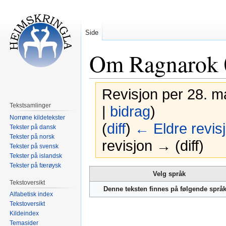
Side
Om Ragnarok 
Revisjon per 28. m
Tekstsamlinger
|
bidrag
)
Norrøne kildetekster
(
diff
)
← Eldre revis
Tekster på dansk
Tekster på norsk
revisjon → (diff)
Tekster på svensk
Tekster på islandsk
Tekster på færøysk
Hopp
Hopp
Velg språk
til
til
Tekstoversikt
Denne teksten finnes på følgende språ
navigering
søk
Alfabetisk index
Tekstoversikt
Kildeindex
Temasider