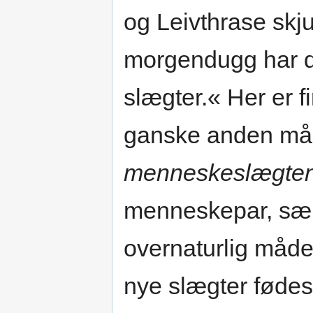
og Leivthrase skj
morgendugg har de
slægter.« Her er f
ganske anden må
menneskeslægtens 
menneskepar, sær
overnaturlig måde,
nye slægter fødes