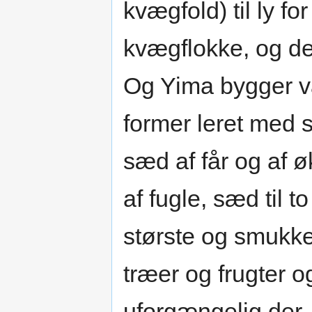
kvægfold) til ly fo
kvægflokke, og de
Og Yima bygger v
former leret med 
sæd af får og af 
af fugle, sæd til t
største og smukke
træer og frugter og
uforgængelig der