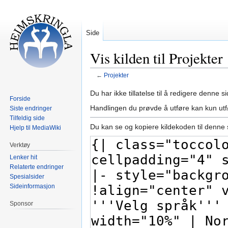
Side
Vis kilden til Projekter
←
Projekter
Hopp
Hopp
Du har ikke tillatelse til å redigere denne si
Forside
til
til
Handlingen du prøvde å utføre kan kun ut
Siste endringer
navigering
søk
Tilfeldig side
Du kan se og kopiere kildekoden til denne 
Hjelp til MediaWiki
Verktøy
Lenker hit
Relaterte endringer
Spesialsider
Sideinformasjon
Sponsor