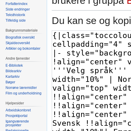
brukere i gruppa
Forfatterindex
Siste endringer
Teksthistorik
Du kan se og kopi
Tilfeldig side
Bakgrunnsmateriale
Biografisk oversikt
Skjaldeoversikt
Artikler og bokomtaler
Andre tjenester
E-Bibliotek
Bildearkiv
Kartarkiv
Bøger
Norrøne læremidler
Film og underholdning
Hjelpesider
Arbeidskontoret
Prosjektportal
Igangværende
prosjekter
Redaksjonelle