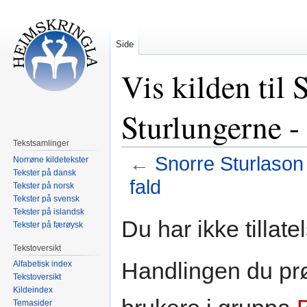
Side
Vis kilden til 
Sturlungerne -
Tekstsamlinger
←
Snorre Sturlason
Norrøne kildetekster
Tekster på dansk
fald
Tekster på norsk
Tekster på svensk
Tekster på islandsk
Hopp
Hopp
Du har ikke tillate
Tekster på færøysk
til
til
navigering
søk
Tekstoversikt
Handlingen du prø
Alfabetisk index
Tekstoversikt
Kildeindex
Temasider