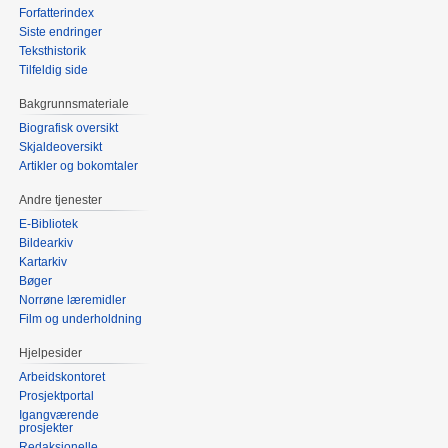
Forfatterindex
Siste endringer
Teksthistorik
Tilfeldig side
Bakgrunnsmateriale
Biografisk oversikt
Skjaldeoversikt
Artikler og bokomtaler
Andre tjenester
E-Bibliotek
Bildearkiv
Kartarkiv
Bøger
Norrøne læremidler
Film og underholdning
Hjelpesider
Arbeidskontoret
Prosjektportal
Igangværende
prosjekter
Redaksjonelle