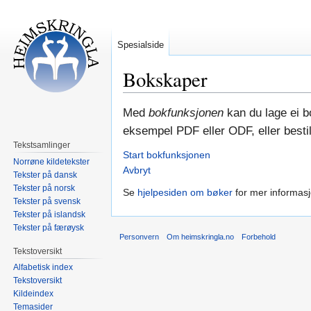
Spesialside
Bokskaper
Hopp
Hopp
Med
bokfunksjonen
kan du lage ei bo
til
til
eksempel PDF eller ODF, eller bestill
navigering
søk
Tekstsamlinger
Start bokfunksjonen
Norrøne kildetekster
Avbryt
Tekster på dansk
Tekster på norsk
Se
hjelpesiden om bøker
for mer informasj
Tekster på svensk
Tekster på islandsk
Tekster på færøysk
Personvern
Om heimskringla.no
Forbehold
Tekstoversikt
Alfabetisk index
Tekstoversikt
Kildeindex
Temasider