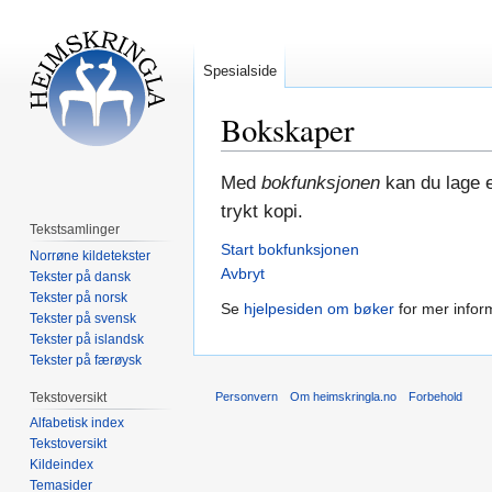
Spesialside
Bokskaper
Hopp
Hopp
Med
bokfunksjonen
kan du lage e
til
til
trykt kopi.
navigering
søk
Tekstsamlinger
Start bokfunksjonen
Norrøne kildetekster
Avbryt
Tekster på dansk
Tekster på norsk
Se
hjelpesiden om bøker
for mer infor
Tekster på svensk
Tekster på islandsk
Tekster på færøysk
Tekstoversikt
Personvern
Om heimskringla.no
Forbehold
Alfabetisk index
Tekstoversikt
Kildeindex
Temasider