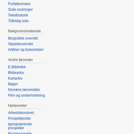
Forfatterindex
Siste endringer
Teksthistorik
Tilfeldig side
Bakgrunnsmateriale
Biografisk oversikt
Skjaldeoversikt
Artikler og bokomtaler
Andre tjenester
E-Bibliotek
Bildearkiv
Kartarkiv
Bøger
Norrøne læremidler
Film og underholdning
Hjelpesider
Arbeidskontoret
Prosjektportal
Igangværende
prosjekter
Redaksjonelle