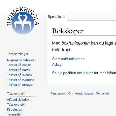
Spesialside
Bokskaper
Hopp
Hopp
Med
bokfunksjonen
kan du lage e
til
til
trykt kopi.
navigering
søk
Tekstsamlinger
Start bokfunksjonen
Norrøne kildetekster
Avbryt
Tekster på dansk
Tekster på norsk
Se
hjelpesiden om bøker
for mer infor
Tekster på svensk
Tekster på islandsk
Tekster på færøysk
Tekstoversikt
Personvern
Om heimskringla.no
Forbehold
Alfabetisk index
Tekstoversikt
Kildeindex
Temasider