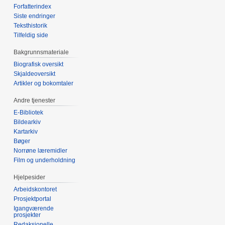
Forfatterindex
Siste endringer
Teksthistorik
Tilfeldig side
Bakgrunnsmateriale
Biografisk oversikt
Skjaldeoversikt
Artikler og bokomtaler
Andre tjenester
E-Bibliotek
Bildearkiv
Kartarkiv
Bøger
Norrøne læremidler
Film og underholdning
Hjelpesider
Arbeidskontoret
Prosjektportal
Igangværende
prosjekter
Redaksjonelle