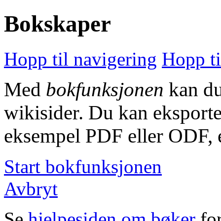
Bokskaper
Hopp til navigering
Hopp ti
Med
bokfunksjonen
kan du
wikisider. Du kan eksporter
eksempel PDF eller ODF, ell
Start bokfunksjonen
Avbryt
Se
hjelpesiden om bøker
for