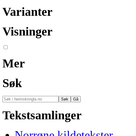
Varianter
Visninger
Mer
Søk
Tekstsamlinger
Norrøne kildetekster