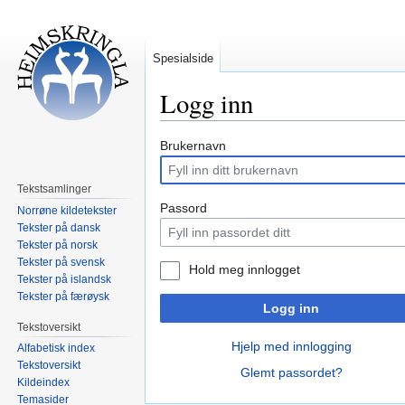
Spesialside
Logg inn
Hopp
Hopp
Brukernavn
til
til
navigering
søk
Tekstsamlinger
Passord
Norrøne kildetekster
Tekster på dansk
Tekster på norsk
Tekster på svensk
Hold meg innlogget
Tekster på islandsk
Tekster på færøysk
Logg inn
Tekstoversikt
Hjelp med innlogging
Alfabetisk index
Tekstoversikt
Glemt passordet?
Kildeindex
Temasider