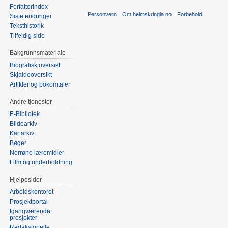
Forfatterindex
Personvern
Om heimskringla.no
Forbehold
Siste endringer
Teksthistorik
Tilfeldig side
Bakgrunnsmateriale
Biografisk oversikt
Skjaldeoversikt
Artikler og bokomtaler
Andre tjenester
E-Bibliotek
Bildearkiv
Kartarkiv
Bøger
Norrøne læremidler
Film og underholdning
Hjelpesider
Arbeidskontoret
Prosjektportal
Igangværende
prosjekter
Redaksjonelle