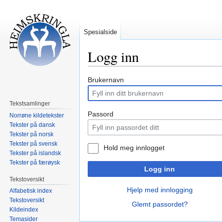
Spesialside
Logg inn
Hopp
Hopp
Brukernavn
til
til
navigering
søk
Tekstsamlinger
Passord
Norrøne kildetekster
Tekster på dansk
Tekster på norsk
Tekster på svensk
Hold meg innlogget
Tekster på islandsk
Tekster på færøysk
Logg inn
Tekstoversikt
Hjelp med innlogging
Alfabetisk index
Tekstoversikt
Glemt passordet?
Kildeindex
Temasider