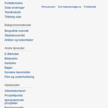
Forfatterindex
Personvern
Om heimskringla.no
Forbehold
Siste endringer
Teksthistorik
Tilfeldig side
Bakgrunnsmateriale
Biografisk oversikt
Skjaldeoversikt
Artikler og bokomtaler
Andre tjenester
E-Bibliotek
Bildearkiv
Kartarkiv
Bøger
Norrøne læremidler
Film og underholdning
Hjelpesider
Arbeidskontoret
Prosjektportal
Igangværende
prosjekter
Redaksjonelle