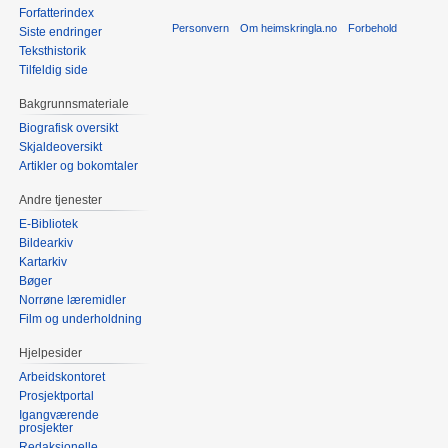
Forfatterindex
Personvern
Om heimskringla.no
Forbehold
Siste endringer
Teksthistorik
Tilfeldig side
Bakgrunnsmateriale
Biografisk oversikt
Skjaldeoversikt
Artikler og bokomtaler
Andre tjenester
E-Bibliotek
Bildearkiv
Kartarkiv
Bøger
Norrøne læremidler
Film og underholdning
Hjelpesider
Arbeidskontoret
Prosjektportal
Igangværende
prosjekter
Redaksjonelle