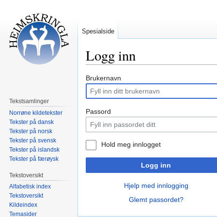
Spesialside
Logg inn
Hopp
Hopp
Brukernavn
til
til
navigering
søk
Tekstsamlinger
Passord
Norrøne kildetekster
Tekster på dansk
Tekster på norsk
Tekster på svensk
Hold meg innlogget
Tekster på islandsk
Tekster på færøysk
Logg inn
Tekstoversikt
Hjelp med innlogging
Alfabetisk index
Tekstoversikt
Glemt passordet?
Kildeindex
Temasider