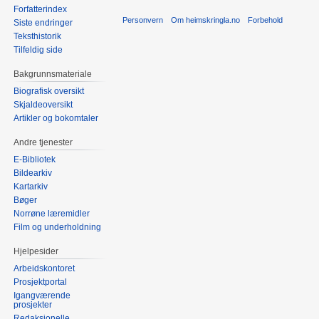
Forfatterindex
Personvern
Om heimskringla.no
Forbehold
Siste endringer
Teksthistorik
Tilfeldig side
Bakgrunnsmateriale
Biografisk oversikt
Skjaldeoversikt
Artikler og bokomtaler
Andre tjenester
E-Bibliotek
Bildearkiv
Kartarkiv
Bøger
Norrøne læremidler
Film og underholdning
Hjelpesider
Arbeidskontoret
Prosjektportal
Igangværende
prosjekter
Redaksjonelle