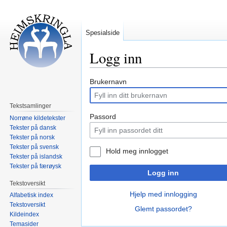
Spesialside
Logg inn
Hopp
Hopp
Brukernavn
til
til
navigering
søk
Tekstsamlinger
Passord
Norrøne kildetekster
Tekster på dansk
Tekster på norsk
Tekster på svensk
Hold meg innlogget
Tekster på islandsk
Tekster på færøysk
Logg inn
Tekstoversikt
Hjelp med innlogging
Alfabetisk index
Tekstoversikt
Glemt passordet?
Kildeindex
Temasider