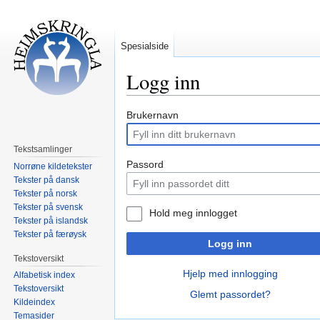
Spesialside
Logg inn
Hopp
Hopp
Brukernavn
til
til
navigering
søk
Tekstsamlinger
Passord
Norrøne kildetekster
Tekster på dansk
Tekster på norsk
Tekster på svensk
Hold meg innlogget
Tekster på islandsk
Tekster på færøysk
Logg inn
Tekstoversikt
Hjelp med innlogging
Alfabetisk index
Tekstoversikt
Glemt passordet?
Kildeindex
Temasider