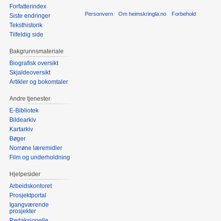
Forfatterindex
Personvern
Om heimskringla.no
Forbehold
Siste endringer
Teksthistorik
Tilfeldig side
Bakgrunnsmateriale
Biografisk oversikt
Skjaldeoversikt
Artikler og bokomtaler
Andre tjenester
E-Bibliotek
Bildearkiv
Kartarkiv
Bøger
Norrøne læremidler
Film og underholdning
Hjelpesider
Arbeidskontoret
Prosjektportal
Igangværende
prosjekter
Redaksjonelle