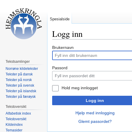
Spesialside
Logg inn
Hopp
Hopp
Brukernavn
til
til
navigering
søk
Tekstsamlinger
Passord
Norrøne kildetekster
Tekster på dansk
Tekster på norsk
Tekster på svensk
Hold meg innlogget
Tekster på islandsk
Tekster på færøysk
Logg inn
Tekstoversikt
Hjelp med innlogging
Alfabetisk index
Tekstoversikt
Glemt passordet?
Kildeindex
Temasider