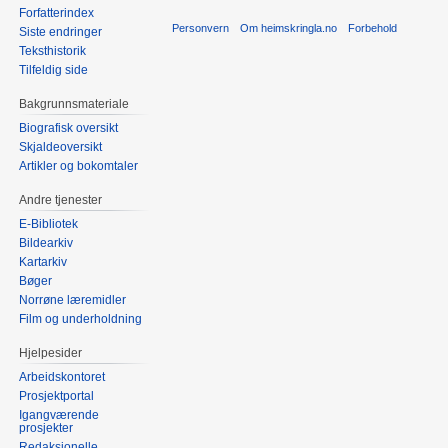
Forfatterindex
Personvern
Om heimskringla.no
Forbehold
Siste endringer
Teksthistorik
Tilfeldig side
Bakgrunnsmateriale
Biografisk oversikt
Skjaldeoversikt
Artikler og bokomtaler
Andre tjenester
E-Bibliotek
Bildearkiv
Kartarkiv
Bøger
Norrøne læremidler
Film og underholdning
Hjelpesider
Arbeidskontoret
Prosjektportal
Igangværende
prosjekter
Redaksjonelle