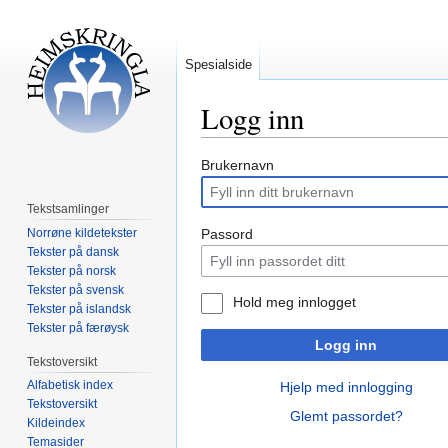
Spesialside
Logg inn
Hopp
Hopp
Brukernavn
til
til
navigering
søk
Tekstsamlinger
Norrøne kildetekster
Passord
Tekster på dansk
Tekster på norsk
Tekster på svensk
Hold meg innlogget
Tekster på islandsk
Tekster på færøysk
Logg inn
Tekstoversikt
Alfabetisk index
Hjelp med innlogging
Tekstoversikt
Glemt passordet?
Kildeindex
Temasider