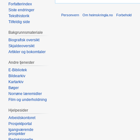
Forfatterindex
Siste endringer
Personvern
Om heimskringla.no
Forbehold
Teksthistorik
Tilfeldig side
Bakgrunnsmateriale
Biografisk oversikt
Skjaldeoversikt
Artikler og bokomtaler
Andre tjenester
E-Bibliotek
Bildearkiv
Kartarkiv
Bøger
Norrøne læremidler
Film og underholdning
Hjelpesider
Arbeidskontoret
Prosjektportal
Igangværende
prosjekter
Redaksjonelle