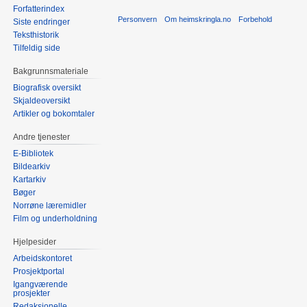
Forfatterindex
Personvern
Om heimskringla.no
Forbehold
Siste endringer
Teksthistorik
Tilfeldig side
Bakgrunnsmateriale
Biografisk oversikt
Skjaldeoversikt
Artikler og bokomtaler
Andre tjenester
E-Bibliotek
Bildearkiv
Kartarkiv
Bøger
Norrøne læremidler
Film og underholdning
Hjelpesider
Arbeidskontoret
Prosjektportal
Igangværende
prosjekter
Redaksjonelle