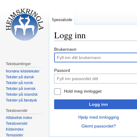
Spesialside
Logg inn
Hopp
Hopp
Brukernavn
til
til
navigering
søk
Tekstsamlinger
Passord
Norrøne kildetekster
Tekster på dansk
Tekster på norsk
Tekster på svensk
Hold meg innlogget
Tekster på islandsk
Tekster på færøysk
Logg inn
Tekstoversikt
Hjelp med innlogging
Alfabetisk index
Tekstoversikt
Glemt passordet?
Kildeindex
Temasider