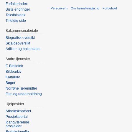
Forfatterindex
Personvern
Om heimskringla.no
Forbehold
Siste endringer
Teksthistorik
Tilfeldig side
Bakgrunnsmateriale
Biografisk oversikt
Skjaldeoversikt
Artikler og bokomtaler
Andre tjenester
E-Bibliotek
Bildearkiv
Kartarkiv
Bøger
Norrøne læremidler
Film og underholdning
Hjelpesider
Arbeidskontoret
Prosjektportal
Igangværende
prosjekter
Redaksjonelle