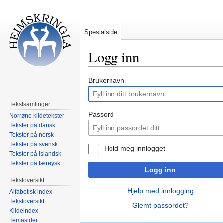
Spesialside
Logg inn
Hopp
Hopp
Brukernavn
til
til
navigering
søk
Tekstsamlinger
Passord
Norrøne kildetekster
Tekster på dansk
Tekster på norsk
Tekster på svensk
Hold meg innlogget
Tekster på islandsk
Tekster på færøysk
Logg inn
Tekstoversikt
Hjelp med innlogging
Alfabetisk index
Tekstoversikt
Glemt passordet?
Kildeindex
Temasider